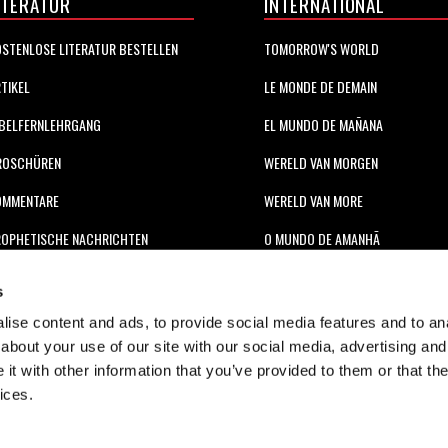
ITERATUR
INTERNATIONAL
STENLOSE LITERATUR BESTELLEN
TOMORROW'S WORLD
TIKEL
LE MONDE DE DEMAIN
BELFERNLEHRGANG
EL MUNDO DE MAÑANA
ROSCHÜREN
WERELD VAN MORGEN
OMMENTARE
WERELD VAN MORE
OPHETISCHE NACHRICHTEN
O MUNDO DE AMANHÃ
عالم الغد
s
未来世界
ise content and ads, to provide social media features and to anal
about your use of our site with our social media, advertising and
עולם המחר
t with other information that you’ve provided to them or that the
कल का विश्व
ices.
МИР ЗАВТРА