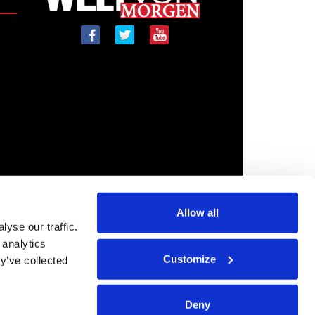
Allow all
yse our traffic.
 analytics
Customize
y’ve collected
Deny