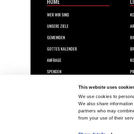
HOME
L
WER WIR SIND
KO
UNSERE ZIELE
AR
GEMEINDEN
BI
GOTTES KALENDER
B
ANFRAGE
K
SPENDEN
PR
GLAUBENSGRUNDSÄTZE
This website uses cookie
VORTRÄGE
We use cookies to personal
We also share information 
PODCASTS (ENGLISCH)
partners who may combine i
from your use of their serv