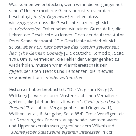
Was können wir entdecken, wenn wir in die Vergangenheit
sehen? Unsere moderne Generation ist so sehr damit
beschäftigt,
in der Gegenwart
zu leben, dass
wir
vergessen
, dass die Geschichte dazu neigt, sich
zu
wiederholen
. Daher sehen wir keinen Grund dafür, die
Lehren der Geschichte zu lernen. Doch der deutsche Autor
Peter Schneider warnt: "Die Geschichte wiederholt sich
selbst,
aber nur, nachdem sie das Kostüm gewechselt
hat
" (
The German Comedy
[Die deutsche Komödie], Seite
179). Um zu vermeiden, die Fehler der Vergangenheit zu
wiederholen, müssen wir in Alarmbereitschaft sein
gegenüber alten Trends und Tendenzen, die in etwas
veränderter Form
wieder auftauchen.
Historiker haben beobachtet: "Der Weg zum Krieg [2.
Weltkrieg] ... wurde durch Muster staatlichen Verhaltens
geebnet, die Jahrhunderte alt waren" (
Civilization Past &
Present
[Zivilisation, Vergangenheit und Gegenwart],
Wallbank et al., 6. Ausgabe, Seite 854). Trotz Verträgen, die
zur Sicherung des Friedens ausgehandelt worden waren
und Lippenbekenntnissen gegenüber dem Völkerbund
"
suchte jeder Staat seine eigenen Interessen
in der