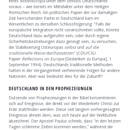
eines
Mitteleuropa
unter dem Einfluss Deutschlands
voraus – wie bereits im Mittelalter unter dem Heiligen
Römischen Reich. Ein politisches Papier der zur damaligen
Zeit herrschenden Partei in Deutschland kam im
Wesentlichen zu derselben Schlussfolgerung: "Falls die
europäische Integration nicht voranschreiten sollte, könnte
Deutschland dazu aufgerufen sein, oder durch eigene
Sicherheitsbestrebungen dazu geneigt sein, zu versuchen,
die Stabilisierung Osteuropas
selbst
und
auf die
traditionelle Weise
durchzusetzen" (CDU/CSU
Papier
Reflections on Europe
[Gedanken zu Europa], 1.
September 1994). Deutschlands traditionelle Methoden
hatten in der Vergangenheit verheerende Folgen für andere
Nationen. Aber was bedeutet dies für die Zukunft?
DEUTSCHLAND IN DEN PROPHEZEIUNGEN
Dutzende von Prophezeiungen in der Bibel konzentrieren
sich auf Ereignisse, die direkt vor der Wiederkehr Christi zur
Erde stattfinden werden. Diese seit langem vorhergesagten
Ereignisse ähneln dem, was sich heute auf der Weltbühne
abzeichnet. Der Apostel Paulus schrieb, dass "in den letzten
Tagen schlimme Zeiten kommen werden," während die