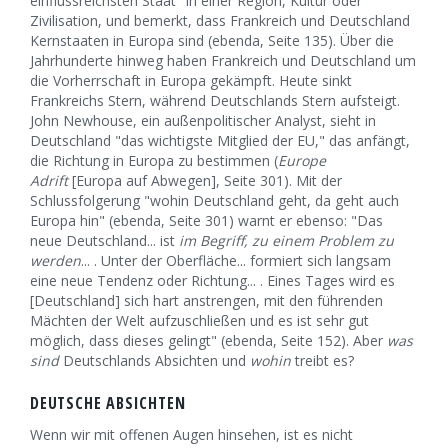
einflussreichsten Staat" in einer Region, Kultur oder
Zivilisation, und bemerkt, dass Frankreich und Deutschland
Kernstaaten in Europa sind (ebenda, Seite 135). Über die
Jahrhunderte hinweg haben Frankreich und Deutschland um
die Vorherrschaft in Europa gekämpft. Heute sinkt
Frankreichs Stern, während Deutschlands Stern aufsteigt.
John Newhouse, ein außenpolitischer Analyst, sieht in
Deutschland "das wichtigste Mitglied der EU," das anfängt,
die Richtung in Europa zu bestimmen (
Europe
Adrift
[Europa auf Abwegen], Seite 301). Mit der
Schlussfolgerung "wohin Deutschland geht, da geht auch
Europa hin" (ebenda, Seite 301) warnt er ebenso: "Das
neue Deutschland... ist
im Begriff, zu einem Problem zu
werden
... . Unter der Oberfläche... formiert sich langsam
eine neue Tendenz oder Richtung... . Eines Tages wird es
[Deutschland] sich hart anstrengen, mit den führenden
Mächten der Welt aufzuschließen und es ist sehr gut
möglich, dass dieses gelingt" (ebenda, Seite 152). Aber
was
sind
Deutschlands Absichten und
wohin
treibt es?
DEUTSCHE ABSICHTEN
Wenn wir mit offenen Augen hinsehen, ist es nicht