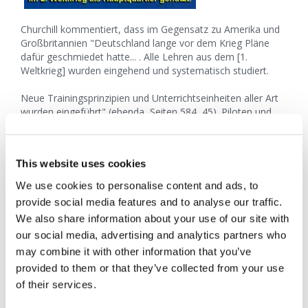
Churchill kommentiert, dass im Gegensatz zu Amerika und
Großbritannien "Deutschland lange vor dem Krieg Pläne
dafür geschmiedet hatte... . Alle Lehren aus dem [1.
Weltkrieg] wurden eingehend und systematisch studiert.
Neue Trainingsprinzipien und Unterrichtseinheiten aller Art
wurden eingeführt" (ebenda, Seiten 584, 45). Piloten und
Soldaten wurden außerhalb Deutschlands trainiert. Panzer
und U-Boote wurden in anderen Ländern gebaut und
deutsche Fabriken wurden für eine schnelle Umstellung auf
This website uses cookies
die Produktion von Kriegsmaterialien ausgelegt. Churchill
bemerkt: "Jede Form der Täuschung wurde angewandt, um
We use cookies to personalise content and ads, to
die Alliierte Kommission auszutricksen, die durch den
provide social media features and to analyse our traffic.
Vertrag von Versailles eingesetzt worden war, um die
We also share information about your use of our site with
deutsche Wiederbewaffnung zu überwachen" (ebenda, Seite
our social media, advertising and analytics partners who
49).
may combine it with other information that you’ve
Als ein Ergebnis dieser deutschen Geheimpläne und des
provided to them or that they’ve collected from your use
geheimen militärischen Aufrüstens wurden die Alliierten (die
of their services.
gerade am Abrüsten waren), Ende der 30er Jahre
konfrontiert "mit einem Charakter gewalttätiger