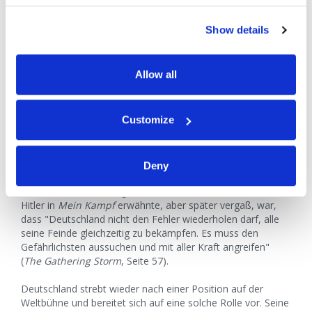
Überraschungen," als sie sich "der organisierten Macht und
dem Kriegswillen der effizientesten Rasse Europas
Show details
[gegenüber sahen], die danach lechzte, ihren nationalen
Ruhm wieder zu erlangen" (ebenda, Seiten 585, 189).
Churchill schrieb: "Die Vorherrschaft der Deutschen in
Allow all
Planung, Management und Energie waren offensichtlich. Sie
führten eiskalt einen
sorgfältig vorbereiteten
Handlungsplan
aus," der Großbritannien und seine
Customize
Verbündeten überraschte und übervorteilte (ebenda, Seiten
648-649). Historiker merken an, dass in den frühen Tagen
des 2. Weltkriegs "die deutsche Strategie ein Meisterstück
war," das beinhaltete, schnell, mit großer Kraft und unter
Deny
Ausnutzung jeglichen Vorteils zuzuschlagen (
Civilization
Past & Present
, 6. Ausgabe, Seiten 855-857). Eine Lehre, die
Hitler in
Mein Kampf
erwähnte, aber später vergaß, war,
dass "Deutschland nicht den Fehler wiederholen darf, alle
seine Feinde gleichzeitig zu bekämpfen. Es muss den
Gefährlichsten aussuchen und mit aller Kraft angreifen"
(
The Gathering Storm
, Seite 57).
Deutschland strebt wieder nach einer Position auf der
Weltbühne und bereitet sich auf eine solche Rolle vor. Seine