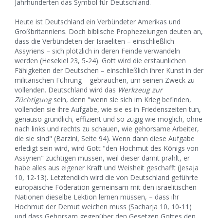
Jahrhunderten das Symbol für Deutschland.
Heute ist Deutschland ein Verbündeter Amerikas und
Großbritanniens. Doch biblische Prophezeiungen deuten an,
dass die Verbündeten der Israeliten – einschließlich
Assyriens – sich plötzlich in deren Feinde verwandeln
werden (Hesekiel 23, 5-24). Gott wird die erstaunlichen
Fähigkeiten der Deutschen – einschließlich ihrer Kunst in der
militärischen Führung – gebrauchen, um seinen Zweck zu
vollenden. Deutschland wird das
Werkzeug zur
Züchtigung
sein, denn "wenn sie sich im Krieg befinden,
vollenden sie ihre Aufgabe, wie sie es in Friedenszeiten tun,
genauso gründlich, effizient und so zügig wie möglich, ohne
nach links und rechts zu schauen, wie gehorsame Arbeiter,
die sie sind" (Barzini, Seite 94). Wenn dann diese Aufgabe
erledigt sein wird, wird Gott "den Hochmut des Königs von
Assyrien" züchtigen müssen, weil dieser damit prahlt, er
habe alles aus eigener Kraft und Weisheit geschafft (Jesaja
10, 12-13). Letztendlich wird die von Deutschland geführte
europäische Föderation gemeinsam mit den israelitischen
Nationen dieselbe Lektion lernen müssen, – dass ihr
Hochmut der Demut weichen muss (Sacharja 10, 10-11)
und dass Gehorsam gegenüber den Gesetzen Gottes den