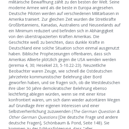
militärische Bewaffnung zählt zu den besten der Welt. Seine
moderne Armee wird als die beste in Europa angesehen.
Deutsche Piloten werden auf verschiedenen Militärbasen in
Amerika trainiert. Zur gleichen Zeit wurden die Streitkräfte
Großbritanniens, Kanadas, Australiens und Neuseelands auf
ein Minimum reduziert und befinden sich in Abhängigkeit
von den überstrapazierten Kräften Amerikas. Die
Geschichte weiß zu berichten, dass dunkle Kräfte in
Deutschland eine solche Situation schon einmal ausgenutzt
haben. Biblische Prophezeiungen offenbaren, dass sich
Amerikas Alliierte plötzlich gegen die USA wenden werden
(Jeremia 4, 30; Hesekiel 23, 5-10.22-23). Neuzeitliche
Beobachter waren Zeuge, wie schnell die Ostdeutschen
Jahrzehnte kommunistischer Belehrung über Bord
geworfen haben, und sie fragen sich, ob die Westdeutschen
ihre über 50 Jahre demokratischer Belehrung ebenso
leichtfertig ablegen würden, wenn sie mit einer Krise
konfrontiert wären, um sich dann wieder autoritären Wegen
auf Grundlage ihrer eigenen Interessen und einer
Selbstverherrlichung zuzuwenden (
The German Question &
Other German Questions
[Die deutsche Frage und andere
deutsche Fragen], Schönbaum & Pond, Seite 148). Sie
kommen zu der Schlussfolgerung, dass "aller