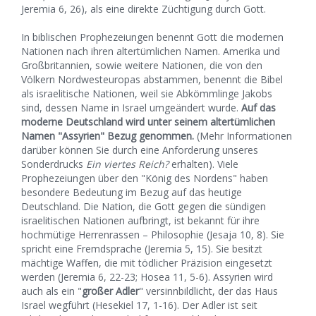
Jeremia 6, 26), als eine direkte Züchtigung durch Gott.
In biblischen Prophezeiungen benennt Gott die modernen
Nationen nach ihren altertümlichen Namen. Amerika und
Großbritannien, sowie weitere Nationen, die von den
Völkern Nordwesteuropas abstammen, benennt die Bibel
als israelitische Nationen, weil sie Abkömmlinge Jakobs
sind, dessen Name in Israel umgeändert wurde.
Auf das
moderne Deutschland wird unter seinem altertümlichen
Namen "Assyrien" Bezug genommen.
(Mehr Informationen
darüber können Sie durch eine Anforderung unseres
Sonderdrucks
Ein viertes Reich?
erhalten). Viele
Prophezeiungen über den "König des Nordens" haben
besondere Bedeutung im Bezug auf das heutige
Deutschland. Die Nation, die Gott gegen die sündigen
israelitischen Nationen aufbringt, ist bekannt für ihre
hochmütige Herrenrassen – Philosophie (Jesaja 10, 8). Sie
spricht eine Fremdsprache (Jeremia 5, 15). Sie besitzt
mächtige Waffen, die mit tödlicher Präzision eingesetzt
werden (Jeremia 6, 22-23; Hosea 11, 5-6). Assyrien wird
auch als ein "
großer Adler
" versinnbildlicht, der das Haus
Israel wegführt (Hesekiel 17, 1-16). Der Adler ist seit