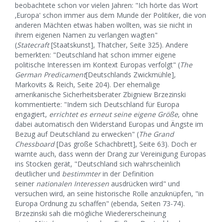
beobachtete schon vor vielen Jahren: "Ich hörte das Wort
‚Europa' schon immer aus dem Munde der Politiker, die von
anderen Mächten etwas haben wollten, was sie nicht in
ihrem eigenen Namen zu verlangen wagten"
(
Statecraft
[Staatskunst], Thatcher, Seite 325). Andere
bemerkten: "Deutschland hat schon immer eigene
politische Interessen im Kontext Europas verfolgt" (
The
German Predicament
[Deutschlands Zwickmühle],
Markovits & Reich, Seite 204). Der ehemalige
amerikanische Sicherheitsberater Zbigniew Brzezinski
kommentierte: "Indem sich Deutschland für Europa
engagiert,
errichtet es erneut seine eigene Größe
, ohne
dabei automatisch den Widerstand Europas und Ängste im
Bezug auf Deutschland zu erwecken" (
The Grand
Chessboard
[Das große Schachbrett], Seite 63). Doch er
warnte auch, dass wenn der Drang zur Vereinigung Europas
ins Stocken gerät, "Deutschland sich wahrscheinlich
deutlicher und
bestimmter
in der Definition
seiner
nationalen Interessen
ausdrücken wird" und
versuchen wird, an seine historische Rolle anzuknüpfen, "in
Europa Ordnung zu schaffen" (ebenda, Seiten 73-74).
Brzezinski sah die mögliche Wiedererscheinung