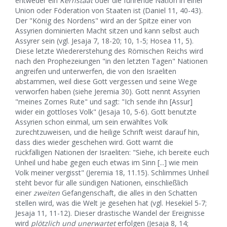
entweder ein
Kernstaat
oder die führende Nation in einer
Union oder Föderation von Staaten ist (Daniel 11, 40-43).
Der "König des Nordens" wird an der Spitze einer von
Assyrien dominierten Macht sitzen und kann selbst auch
Assyrer sein (vgl. Jesaja 7, 18-20; 10, 1-5; Hosea 11, 5).
Diese letzte Wiedererstehung des Römischen Reichs wird
nach den Prophezeiungen "in den letzten Tagen" Nationen
angreifen und unterwerfen, die von den Israeliten
abstammen, weil diese Gott vergessen und seine Wege
verworfen haben (siehe Jeremia 30). Gott nennt Assyrien
"meines Zornes Rute" und sagt: "Ich sende ihn [Assur]
wider ein gottloses Volk" (Jesaja 10, 5-6). Gott benutzte
Assyrien schon einmal, um sein erwähltes Volk
zurechtzuweisen, und die heilige Schrift weist darauf hin,
dass dies wieder geschehen wird. Gott warnt die
rückfälligen Nationen der Israeliten: "Siehe, ich bereite euch
Unheil und habe gegen euch etwas im Sinn [...] wie mein
Volk meiner vergisst" (Jeremia 18, 11.15). Schlimmes Unheil
steht bevor für alle sündigen Nationen, einschließlich
einer
zweiten
Gefangenschaft, die alles in den Schatten
stellen wird, was die Welt je gesehen hat (vgl. Hesekiel 5-7;
Jesaja 11, 11-12). Dieser drastische Wandel der Ereignisse
wird
plötzlich und unerwartet
erfolgen (Jesaja 8, 14;