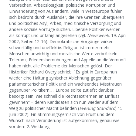
Verbrechen, Arbeitslosigkeit, politische Korruption und
Einwanderung von Ausländern. Viele in Westeuropa fühlen
sich bedroht durch Ausländer, die ihre Grenzen überqueren
und politisches Asyl, Arbeit, medizinische Versorgung und
andere soziale Vorzüge suchen. Liberale Politiker werden
als korrupt und unfähig angesehen (vgl.
Newsweek
, 19. April
2002, Seiten 12-16). Demokratische Vorgänge wirken
schwerfällig und uneffektiv. Religion ist immer mehr
Menschen unwichtig und moralische Werte zerbröckeln.
Toleranz, Friedensbemühungen und Appelle an die Vernunft
haben nicht alle Probleme der Menschen gelöst. Der
Historiker Richard Overy schrieb: "Es gibt in Europa nun
wieder eine Haltung zynischer Ablehnung gegenüber
parlamentarischer Politik und ein wachsendes Misstrauen
gegenüber Politikern... . Europa sollte zutiefst darüber
besorgt sein, wie schnell die Rechtsextremen an Einfluss
gewinnen" – deren Kandidaten sich nun wieder auf dem
Weg zu politischer Macht befinden (
Evening Standard,
15.
Juni 2002). Ein Stimmungsgemisch von Frust und dem
Wunsch nach Veränderung ist aufgekommen, genau wie
vor dem 2. Weltkrieg.