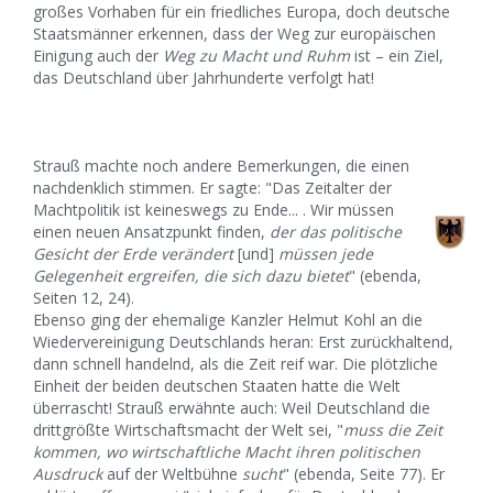
großes Vorhaben für ein friedliches Europa, doch deutsche
Staatsmänner erkennen, dass der Weg zur europäischen
Einigung auch der
Weg zu Macht und Ruhm
ist – ein Ziel,
das Deutschland über Jahrhunderte verfolgt hat!
Strauß machte noch andere Bemerkungen, die einen
nachdenklich stimmen. Er sagte: "Das Zeitalter der
Machtpolitik ist keineswegs zu Ende... . Wir müssen
einen neuen Ansatzpunkt finden,
der das politische
Gesicht der Erde verändert
[und]
müssen jede
Gelegenheit ergreifen, die sich dazu bietet
" (ebenda,
Seiten 12, 24).
Ebenso ging der ehemalige Kanzler Helmut Kohl an die
Wiedervereinigung Deutschlands heran: Erst zurückhaltend,
dann schnell handelnd, als die Zeit reif war. Die plötzliche
Einheit der beiden deutschen Staaten hatte die Welt
überrascht! Strauß erwähnte auch: Weil Deutschland die
drittgrößte Wirtschaftsmacht der Welt sei, "
muss die Zeit
kommen, wo wirtschaftliche Macht ihren politischen
Ausdruck
auf der Weltbühne
sucht
" (ebenda, Seite 77). Er