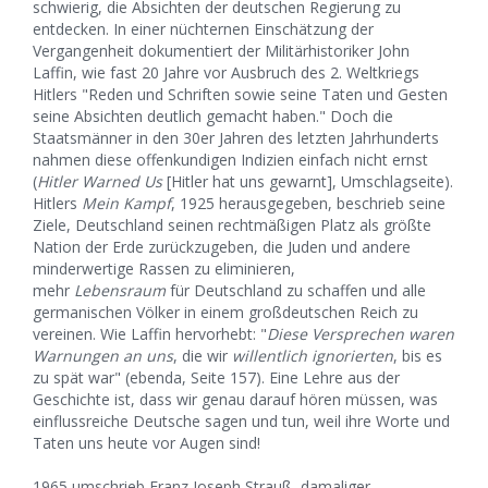
schwierig, die Absichten der deutschen Regierung zu
entdecken. In einer nüchternen Einschätzung der
Vergangenheit dokumentiert der Militärhistoriker John
Laffin, wie fast 20 Jahre vor Ausbruch des 2. Weltkriegs
Hitlers "Reden und Schriften sowie seine Taten und Gesten
seine Absichten deutlich gemacht haben." Doch die
Staatsmänner in den 30er Jahren des letzten Jahrhunderts
nahmen diese offenkundigen Indizien einfach nicht ernst
(
Hitler Warned Us
[Hitler hat uns gewarnt], Umschlagseite).
Hitlers
Mein Kampf
, 1925 herausgegeben, beschrieb seine
Ziele, Deutschland seinen rechtmäßigen Platz als größte
Nation der Erde zurückzugeben, die Juden und andere
minderwertige Rassen zu eliminieren,
mehr
Lebensraum
für Deutschland zu schaffen und alle
germanischen Völker in einem großdeutschen Reich zu
vereinen. Wie Laffin hervorhebt: "
Diese Versprechen waren
Warnungen an uns
, die wir
willentlich ignorierten
, bis es
zu spät war" (ebenda, Seite 157). Eine Lehre aus der
Geschichte ist, dass wir genau darauf hören müssen, was
einflussreiche Deutsche sagen und tun, weil ihre Worte und
Taten uns heute vor Augen sind!
1965 umschrieb Franz Joseph Strauß, damaliger