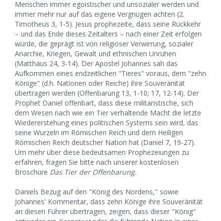
Menschen immer egoistischer und unsozialer werden und
immer mehr nur auf das eigene Vergnügen achten (2.
Timotheus 3, 1-5). Jesus prophezeite, dass seine Rückkehr
– und das Ende dieses Zeitalters – nach einer Zeit erfolgen
würde, die geprägt ist von religiöser Verwirrung, sozialer
Anarchie, Kriegen, Gewalt und ethnischen Unruhen
(Matthäus 24, 3-14). Der Apostel Johannes sah das
Aufkommen eines endzeitlichen "Tieres" voraus, dem "zehn
Könige" (d.h. Nationen oder Reiche) ihre Souveränität
übertragen werden (Offenbarung 13, 1-10; 17, 12-14). Der
Prophet Daniel offenbart, dass diese militaristische, sich
dem Wesen nach wie ein Tier verhaltende Macht die letzte
Wiedererstehung eines politischen Systems sein wird, das
seine Wurzeln im Römischen Reich und dem Heiligen
Römischen Reich deutscher Nation hat (Daniel 7, 19-27).
Um mehr über diese bedeutsamen Prophezeiungen zu
erfahren, fragen Sie bitte nach unserer kostenlosen
Broschüre
Das Tier der Offenbarung.
Daniels Bezug auf den "König des Nordens," sowie
Johannes' Kommentar, dass zehn Könige ihre Souveränität
an diesen Führer übertragen, zeigen, dass dieser "König"