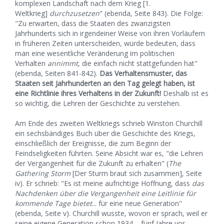
komplexen Landschaft nach dem Krieg [1.
Weltkrieg]
durchzusetzen
" (ebenda, Seite 843). Die Folge:
"Zu erwarten, dass die Staaten des zwanzigsten
Jahrhunderts sich in irgendeiner Weise von ihren Vorläufern
in früheren Zeiten unterscheiden, würde bedeuten, dass
man eine wesentliche Veränderung im politischen
Verhalten
annimmt
, die einfach nicht stattgefunden hat"
(ebenda, Seiten 841-842).
Das Verhaltensmuster, das
Staaten seit Jahrhunderten an den Tag gelegt haben, ist
eine Richtlinie ihres Verhaltens in der Zukunft!
Deshalb ist es
so wichtig, die Lehren der Geschichte zu verstehen.
Am Ende des zweiten Weltkriegs schrieb Winston Churchill
ein sechsbändiges Buch über die Geschichte des Kriegs,
einschließlich der Ereignisse, die zum Beginn der
Feindseligkeiten führten. Seine Absicht war es, "die Lehren
der Vergangenheit für die Zukunft zu erhalten" (
The
Gathering Storm
[Der Sturm braut sich zusammen], Seite
iv). Er schrieb: "Es ist meine aufrichtige Hoffnung, dass
das
Nachdenken über die Vergangenheit eine Leitlinie für
kommende Tage bietet
... für eine neue Generation"
(ebenda, Seite v). Churchill wusste, wovon er sprach, weil er
seine eigene Generation schon 1934 – fünf Jahre vor