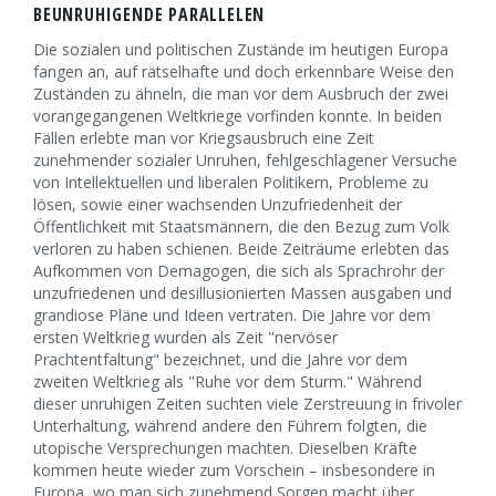
BEUNRUHIGENDE PARALLELEN
Die sozialen und politischen Zustände im heutigen Europa
fangen an, auf rätselhafte und doch erkennbare Weise den
Zuständen zu ähneln, die man vor dem Ausbruch der zwei
vorangegangenen Weltkriege vorfinden konnte. In beiden
Fällen erlebte man vor Kriegsausbruch eine Zeit
zunehmender sozialer Unruhen, fehlgeschlagener Versuche
von Intellektuellen und liberalen Politikern, Probleme zu
lösen, sowie einer wachsenden Unzufriedenheit der
Öffentlichkeit mit Staatsmännern, die den Bezug zum Volk
verloren zu haben schienen. Beide Zeiträume erlebten das
Aufkommen von Demagogen, die sich als Sprachrohr der
unzufriedenen und desillusionierten Massen ausgaben und
grandiose Pläne und Ideen vertraten. Die Jahre vor dem
ersten Weltkrieg wurden als Zeit "nervöser
Prachtentfaltung" bezeichnet, und die Jahre vor dem
zweiten Weltkrieg als "Ruhe vor dem Sturm." Während
dieser unruhigen Zeiten suchten viele Zerstreuung in frivoler
Unterhaltung, während andere den Führern folgten, die
utopische Versprechungen machten. Dieselben Kräfte
kommen heute wieder zum Vorschein – insbesondere in
Europa, wo man sich zunehmend Sorgen macht über