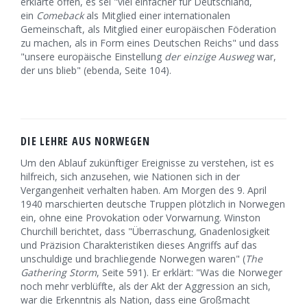
erklärte offen, es sei "viel einfacher für Deutschland,
ein
Comeback
als Mitglied einer internationalen
Gemeinschaft, als Mitglied einer europäischen Föderation
zu machen, als in Form eines Deutschen Reichs" und dass
"unsere europäische Einstellung
der einzige Ausweg
war,
der uns blieb" (ebenda, Seite 104).
DIE LEHRE AUS NORWEGEN
Um den Ablauf zukünftiger Ereignisse zu verstehen, ist es
hilfreich, sich anzusehen, wie Nationen sich in der
Vergangenheit verhalten haben. Am Morgen des 9. April
1940 marschierten deutsche Truppen plötzlich in Norwegen
ein, ohne eine Provokation oder Vorwarnung. Winston
Churchill berichtet, dass "Überraschung, Gnadenlosigkeit
und Präzision Charakteristiken dieses Angriffs auf das
unschuldige und brachliegende Norwegen waren" (
The
Gathering Storm
, Seite 591). Er erklärt: "Was die Norweger
noch mehr verblüffte, als der Akt der Aggression an sich,
war die Erkenntnis als Nation, dass eine Großmacht