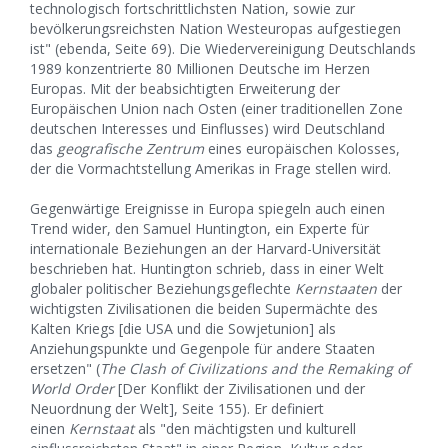
technologisch fortschrittlichsten Nation, sowie zur
bevölkerungsreichsten Nation Westeuropas aufgestiegen
ist" (ebenda, Seite 69). Die Wiedervereinigung Deutschlands
1989 konzentrierte 80 Millionen Deutsche im Herzen
Europas. Mit der beabsichtigten Erweiterung der
Europäischen Union nach Osten (einer traditionellen Zone
deutschen Interesses und Einflusses) wird Deutschland
das
geografische Zentrum
eines europäischen Kolosses,
der die Vormachtstellung Amerikas in Frage stellen wird.
Gegenwärtige Ereignisse in Europa spiegeln auch einen
Trend wider, den Samuel Huntington, ein Experte für
internationale Beziehungen an der Harvard-Universität
beschrieben hat. Huntington schrieb, dass in einer Welt
globaler politischer Beziehungsgeflechte
Kernstaaten
der
wichtigsten Zivilisationen die beiden Supermächte des
Kalten Kriegs [die USA und die Sowjetunion] als
Anziehungspunkte und Gegenpole für andere Staaten
ersetzen" (
The Clash of Civilizations and the Remaking of
World Order
[Der Konflikt der Zivilisationen und der
Neuordnung der Welt], Seite 155). Er definiert
einen
Kernstaat
als "den mächtigsten und kulturell