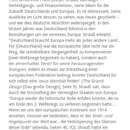
Verteidigungs- und Finanzminister, seine Ideen für die
Zukunft Deutschlands und Europas. Es ist interessant, seine
Ausblicke im Licht dessen zu sehen, was heute geschieht –
und wie dies deutsche Absichten widerspiegelt. In den
letzten Jahren war Deutschland führend in den
Bemühungen um ein vereintes Europa. Strauß erklärte:
"Deutschland braucht Europa mehr als jedes andere Land...
Für [Deutschland] war die europäische Idee nicht nur ein
Weg, die unmittelbare Vergangenheit zu kompensieren
[zwei Weltkriege begonnen zu haben], sondern auch
ein
ehrenhaftes Ventil für seine herausragenden
Energien
. Indem es etwas zur Entstehung einer
europäischen Föderation beitrug, konnte Deutschland für
sich selbst eine
neue Identität
finden" (
The Grand
Design
[Das große Design], Seite 9). Strauß sah, dass
durch die Erschaffung der Vereinigten Staaten von Europa
"Europa wieder die historische Rolle erfüllen könnte, die es
am Ende des 2. Weltkriegs zu verlieren begonnen hatte... .
Wenn wir uns den europäischen Kontinent von 1914
ansehen, müssen wir bedenken, dass er der
Dreh- und
Angelpunkt der Welt
war... die Verkörperung des Glanzes
dieser Erde" (ebenda, Seiten 40, 92). Strauß hatte ein