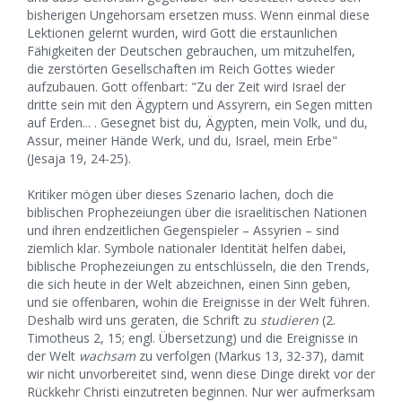
bisherigen Ungehorsam ersetzen muss. Wenn einmal diese
Lektionen gelernt wurden, wird Gott die erstaunlichen
Fähigkeiten der Deutschen gebrauchen, um mitzuhelfen,
die zerstörten Gesellschaften im Reich Gottes wieder
aufzubauen. Gott offenbart: "Zu der Zeit wird Israel der
dritte sein mit den Ägyptern und Assyrern, ein Segen mitten
auf Erden... . Gesegnet bist du, Ägypten, mein Volk, und du,
Assur, meiner Hände Werk, und du, Israel, mein Erbe"
(Jesaja 19, 24-25).
Kritiker mögen über dieses Szenario lachen, doch die
biblischen Prophezeiungen über die israelitischen Nationen
und ihren endzeitlichen Gegenspieler – Assyrien – sind
ziemlich klar. Symbole nationaler Identität helfen dabei,
biblische Prophezeiungen zu entschlüsseln, die den Trends,
die sich heute in der Welt abzeichnen, einen Sinn geben,
und sie offenbaren, wohin die Ereignisse in der Welt führen.
Deshalb wird uns geraten, die Schrift zu
studieren
(2.
Timotheus 2, 15; engl. Übersetzung) und die Ereignisse in
der Welt
wachsam
zu verfolgen (Markus 13, 32-37), damit
wir nicht unvorbereitet sind, wenn diese Dinge direkt vor der
Rückkehr Christi einzutreten beginnen. Nur wer aufmerksam