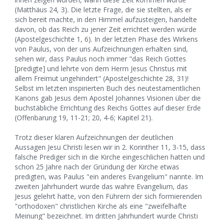
(Matthäus 24, 3). Die letzte Frage, die sie stellten, als er
sich bereit machte, in den Himmel aufzusteigen, handelte
davon, ob das Reich zu jener Zeit errichtet werden würde
(Apostelgeschichte 1, 6). In der letzten Phase des Wirkens
von Paulus, von der uns Aufzeichnungen erhalten sind,
sehen wir, dass Paulus noch immer "das Reich Gottes
[predigte] und lehrte von dem Herrn Jesus Christus mit
allem Freimut ungehindert" (Apostelgeschichte 28, 31)!
Selbst im letzten inspirierten Buch des neutestamentlichen
Kanons gab Jesus dem Apostel Johannes Visionen über die
buchstäbliche Errichtung des Reichs Gottes auf dieser Erde
(Offenbarung 19, 11-21; 20, 4-6; Kapitel 21).
Trotz dieser klaren Aufzeichnungen der deutlichen
Aussagen Jesu Christi lesen wir in 2. Korinther 11, 3-15, dass
falsche Prediger sich in die Kirche eingeschlichen hatten und
schon 25 Jahre nach der Gründung der Kirche etwas
predigten, was Paulus "ein anderes Evangelium" nannte. Im
zweiten Jahrhundert wurde das wahre Evangelium, das
Jesus gelehrt hatte, von den Führern der sich formierenden
"orthodoxen" christlichen Kirche als eine "zweifelhafte
Meinung" bezeichnet. Im dritten Jahrhundert wurde Christi