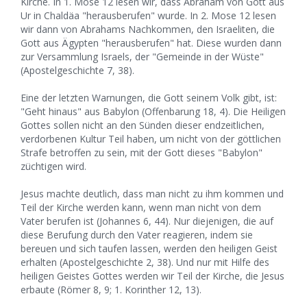
Kirche. In 1. Mose 12 lesen wir, dass Abraham von Gott aus
Ur in Chaldäa "herausberufen" wurde. In 2. Mose 12 lesen
wir dann von Abrahams Nachkommen, den Israeliten, die
Gott aus Ägypten "herausberufen" hat. Diese wurden dann
zur Versammlung Israels, der "Gemeinde in der Wüste"
(Apostelgeschichte 7, 38).
Eine der letzten Warnungen, die Gott seinem Volk gibt, ist:
"Geht hinaus" aus Babylon (Offenbarung 18, 4). Die Heiligen
Gottes sollen nicht an den Sünden dieser endzeitlichen,
verdorbenen Kultur Teil haben, um nicht von der göttlichen
Strafe betroffen zu sein, mit der Gott dieses "Babylon"
züchtigen wird.
Jesus machte deutlich, dass man nicht zu ihm kommen und
Teil der Kirche werden kann, wenn man nicht von dem
Vater berufen ist (Johannes 6, 44). Nur diejenigen, die auf
diese Berufung durch den Vater reagieren, indem sie
bereuen und sich taufen lassen, werden den heiligen Geist
erhalten (Apostelgeschichte 2, 38). Und nur mit Hilfe des
heiligen Geistes Gottes werden wir Teil der Kirche, die Jesus
erbaute (Römer 8, 9; 1. Korinther 12, 13).