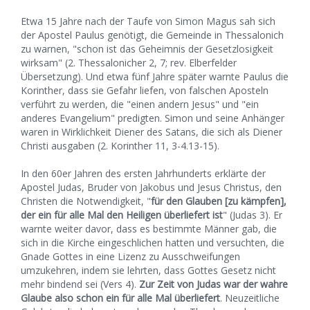
Etwa 15 Jahre nach der Taufe von Simon Magus sah sich
der Apostel Paulus genötigt, die Gemeinde in Thessalonich
zu warnen, "schon ist das Geheimnis der Gesetzlosigkeit
wirksam" (2. Thessalonicher 2, 7; rev. Elberfelder
Übersetzung). Und etwa fünf Jahre später warnte Paulus die
Korinther, dass sie Gefahr liefen, von falschen Aposteln
verführt zu werden, die "einen andern Jesus" und "ein
anderes Evangelium" predigten. Simon und seine Anhänger
waren in Wirklichkeit Diener des Satans, die sich als Diener
Christi ausgaben (2. Korinther 11, 3-4.13-15).
In den 60er Jahren des ersten Jahrhunderts erklärte der
Apostel Judas, Bruder von Jakobus und Jesus Christus, den
Christen die Notwendigkeit, "
für den Glauben [zu kämpfen],
der ein für alle Mal den Heiligen überliefert ist
" (Judas 3). Er
warnte weiter davor, dass es bestimmte Männer gab, die
sich in die Kirche eingeschlichen hatten und versuchten, die
Gnade Gottes in eine Lizenz zu Ausschweifungen
umzukehren, indem sie lehrten, dass Gottes Gesetz nicht
mehr bindend sei (Vers 4).
Zur Zeit von Judas war der wahre
Glaube also schon ein für alle Mal überliefert
. Neuzeitliche