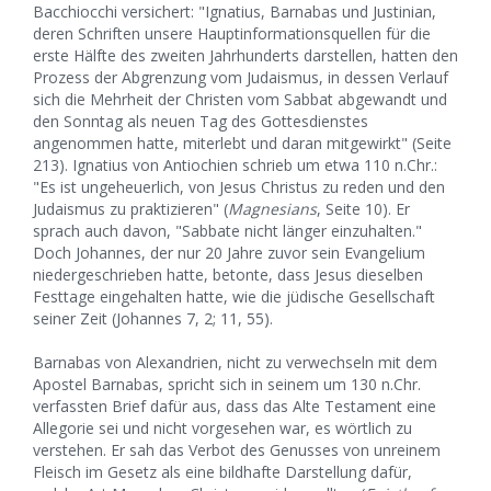
Bacchiocchi versichert: "Ignatius, Barnabas und Justinian,
deren Schriften unsere Hauptinformationsquellen für die
erste Hälfte des zweiten Jahrhunderts darstellen, hatten den
Prozess der Abgrenzung vom Judaismus, in dessen Verlauf
sich die Mehrheit der Christen vom Sabbat abgewandt und
den Sonntag als neuen Tag des Gottesdienstes
angenommen hatte, miterlebt und daran mitgewirkt" (Seite
213). Ignatius von Antiochien schrieb um etwa 110 n.Chr.:
"Es ist ungeheuerlich, von Jesus Christus zu reden und den
Judaismus zu praktizieren" (
Magnesians
, Seite 10). Er
sprach auch davon, "Sabbate nicht länger einzuhalten."
Doch Johannes, der nur 20 Jahre zuvor sein Evangelium
niedergeschrieben hatte, betonte, dass Jesus dieselben
Festtage eingehalten hatte, wie die jüdische Gesellschaft
seiner Zeit (Johannes 7, 2; 11, 55).
Barnabas von Alexandrien, nicht zu verwechseln mit dem
Apostel Barnabas, spricht sich in seinem um 130 n.Chr.
verfassten Brief dafür aus, dass das Alte Testament eine
Allegorie sei und nicht vorgesehen war, es wörtlich zu
verstehen. Er sah das Verbot des Genusses von unreinem
Fleisch im Gesetz als eine bildhafte Darstellung dafür,