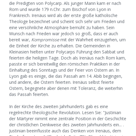
die Predigten von Polycarp. Als junger Mann kam er nach
Rom und wurde 179 n.Chr. zum Bischof von Lyon in
Frankreich. Irenäus wird als der erste große katholische
Theologe bezeichnet und scheint sich sehr um Frieden und
eine versöhnliche Atmosphäre bemüht zu haben. Sein
Wunsch nach Frieden war jedoch so groß, dass er auch
bereit war,
Kompromisse
mit der Wahrheit einzugehen, um
die Einheit der Kirche zu erhalten. Die Gemeinden in
Kleinasien hielten unter Polycarps Führung den Sabbat und
feierten die heiligen Tage. Doch als Irenäus nach Rom kam,
passte er sich bereitwillig den römischen Praktiken in der
Einhaltung des Sonntags und der Feier von Ostern an. In
Lyon gab es einige, die das Passah am 14. Abib begingen,
und andere, die Ostern feierten. Irenäus selbst feierte
Ostern, begegnete aber denen mit Toleranz, die weiterhin
das Passah feierten.
In der Kirche des zweiten Jahrhunderts gab es eine
regelrechte theologische Revolution. Lesen Sie: "Justinian
der Märtyrer nimmt eine zentrale Position in der Geschichte
der christlichen Denkweise des zweiten Jahrhunderts ein... .
Justinian beeinflusste auch das Denken von Irenäus, dem