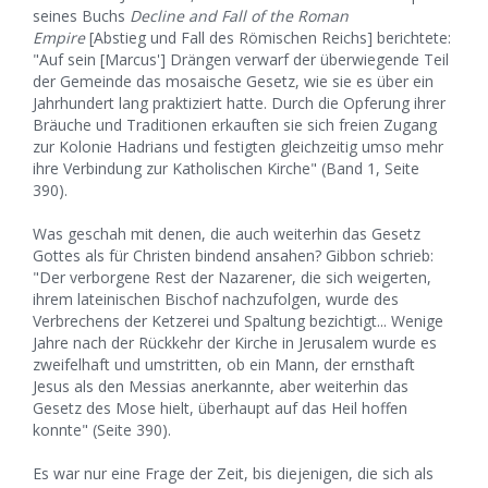
seines Buchs
Decline and Fall of the Roman
Empire
[Abstieg und Fall des Römischen Reichs] berichtete:
"Auf sein [Marcus'] Drängen verwarf der überwiegende Teil
der Gemeinde das mosaische Gesetz, wie sie es über ein
Jahrhundert lang praktiziert hatte. Durch die Opferung ihrer
Bräuche und Traditionen erkauften sie sich freien Zugang
zur Kolonie Hadrians und festigten gleichzeitig umso mehr
ihre Verbindung zur Katholischen Kirche" (Band 1, Seite
390).
Was geschah mit denen, die auch weiterhin das Gesetz
Gottes als für Christen bindend ansahen? Gibbon schrieb:
"Der verborgene Rest der Nazarener, die sich weigerten,
ihrem lateinischen Bischof nachzufolgen, wurde des
Verbrechens der Ketzerei und Spaltung bezichtigt... Wenige
Jahre nach der Rückkehr der Kirche in Jerusalem wurde es
zweifelhaft und umstritten, ob ein Mann, der ernsthaft
Jesus als den Messias anerkannte, aber weiterhin das
Gesetz des Mose hielt, überhaupt auf das Heil hoffen
konnte" (Seite 390).
Es war nur eine Frage der Zeit, bis diejenigen, die sich als