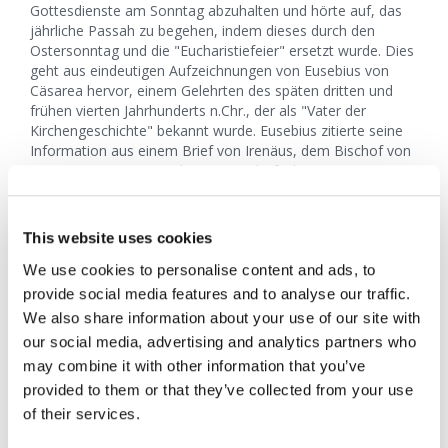
Gottesdienste am Sonntag abzuhalten und hörte auf, das
jährliche Passah zu begehen, indem dieses durch den
Ostersonntag und die "Eucharistiefeier" ersetzt wurde. Dies
geht aus eindeutigen Aufzeichnungen von Eusebius von
Cäsarea hervor, einem Gelehrten des späten dritten und
frühen vierten Jahrhunderts n.Chr., der als "Vater der
Kirchengeschichte" bekannt wurde. Eusebius zitierte seine
Information aus einem Brief von Irenäus, dem Bischof von
Lyon (ca. 130 – 202 n.Chr.), an Bischof Viktor von Rom. In
seinem Buch
From Sabbath to Sunday
[Vom Sabbat zum
Sonntag] erklärt Dr. Samuele Bacchiocchi: "Es gibt eine
breite Übereinstimmung in der Meinung der Gelehrten, dass
This website uses cookies
Rom tatsächlich der Geburtsort des Ostersonntags ist.
Manche bezeichnen es sogar zu Recht als ‚römisches
We use cookies to personalise content and ads, to
Ostern'" (Seite 201). Was allerdings denen verborgen bleibt,
provide social media features and to analyse our traffic.
die keine romanischen Sprachen kennen, ist die Tatsache,
We also share information about your use of our site with
dass die Römer nicht den Namen "Ostern" für ihren neuen
our social media, advertising and analytics partners who
Feiertag benutzten, sondern dass sie es weiterhin mit dem
may combine it with other information that you’ve
lateinischen Wort für Passah bezeichneten,
paschalis
.
provided to them or that they’ve collected from your use
Diese offizielle Abkehr vom Gesetz Gottes war die
of their services.
natürliche Folge des "Geheimnisses der Gesetzlosigkeit",