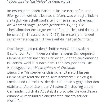
"
apostolische Nachfolge
" bekannt wurde.
Im ersten Jahrhundert hatte Paulus die Beröer für ihren
Eifer gelobt, weil sie alles nachprüften, was er sagte, indem
sie täglich die Schrift studierten, um zu sehen, ob er auch
die Wahrheit sagte (Apostelgeschichte 17, 11). Die
Thessalonicher ermutigte er: "Prüft aber alles, und das Gute
behaltet" (1. Thessalonicher 5, 21). Im ersten Jahrhundert
sehen wir ständig den Hinweis auf die heiligen Schriften.
Doch beginnend mit den Schriften von Clemens, dem
Bischof von Rom, finden wir einen anderen Schwerpunkt.
Clemens schrieb um 100 n.Chr. einen Brief an die Gemeinde
in Korinth, wohl kurz nach dem Tode des Johannes. Die
Herausgeber von
Masterpieces of Christian
Literature
[Meisterwerke christlicher Literatur] fassen
Clemens' wesentliche Ideen so zusammen: "Der Weg zu
Frieden und Eintracht ist der des Gehorsams gegenüber den
etablierten Autoritäten, den Ältesten. Christus regiert die
Gemeinden durch die Apostel, die Bischöfe, die von diesen
ernannt wurden und die anerkannten Nachfolger der
Bischöfe."