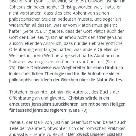
Bischof von Lyon" (Chadwick, Seite 79). Obwohl Justinian in
Ephesus ein bekennender Christ geworden war, "hatte er
nicht verstanden, dass dies eine Abkehr von seinen
philosophischen Studien bedeuten musste, und sogar ein
Widerrufen all dessen, was er vom Platonismus gelernt
hatte" (Seite 75). Er glaubte, dass der Gott Platos auch der
Gott der Bibel sei. "Justinian erhob nicht den strengen und
ausschließenden Anspruch, dass nur die Hebräer göttliche
Offenbarung empfangen hätten, was andere Quellen der
Weisheit in ihrem Wert herabgesetzt hätte. Abraham und
Sokrates waren gleichsam Christen vor Christus" (Seite
76).
Diese Denkweise war Wegbereiter für einen Umbruch
in der christlichen Theologie und für die Aufnahme vieler
philosophischer Ideen der Griechen über die Natur Gottes.
Trotzdem erkannte Justinian die Autorität des Buchs der
Offenbarung an und glaubte, "
Christus würde in ein
erneuertes Jerusalem zurückkehren, um mit seinen Heiligen
für tausend Jahre zu regieren
" (Seite 78).
Irenäus, der stark von Justinian beeinflusst war, behielt auch
Teile der Wahrheit, obwohl er sich den römischen Praktiken
anpasste. Er lehrte zu Recht: "
Der Zweck unserer Existenz