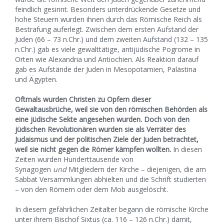
feindlich gesinnt. Besonders unterdrückende Gesetze und
hohe Steuern wurden ihnen durch das Römische Reich als
Bestrafung auferlegt. Zwischen dem ersten Aufstand der
Juden (66 – 73 n.Chr.) und dem zweiten Aufstand (132 – 135
n.Chr.) gab es viele gewalttätige, antijüdische Pogrome in
Orten wie Alexandria und Antiochien. Als Reaktion darauf
gab es Aufstände der Juden in Mesopotamien, Palästina
und Ägypten.
Oftmals wurden Christen zu Opfern dieser
Gewaltausbrüche, weil sie von den römischen Behörden als
eine jüdische Sekte angesehen wurden. Doch von den
jüdischen Revolutionären wurden sie als Verräter des
Judaismus und der politischen Ziele der Juden betrachtet,
weil sie nicht gegen die Römer kämpfen wollten.
In diesen
Zeiten wurden Hunderttausende von
Synagogen
und
Mitgliedern der Kirche – diejenigen, die am
Sabbat Versammlungen abhielten und die Schrift studierten
– von den Römern oder dem Mob ausgelöscht.
In diesem gefährlichen Zeitalter begann die römische Kirche
unter ihrem Bischof Sixtus (ca. 116 – 126 n.Chr.) damit,