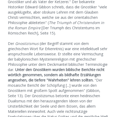
Gnostiker und als Vater der Ketzerei." Der bekannte
Historiker Edward Gibbon schrieb, dass die Gnostiker "viele
ausgeklügelte, aber obskure Lehren mit dem Glauben
Christi vermischten, welche sie aus der orientalischen
Philosophie ableiteten" (
The Triumph of Christendom in
the Roman Empire
[Der Triumph des Christentums im
Römischen Reich], Seite 15).
Der
Gnostizismus
(der Begriff stammt von dem
griechischen Wort für Erkenntnis) war eine intellektuell sehr
anspruchsvolle Lebensweise. Er stellte eine Vermischung
der babylonischen Mysterienreligion mit griechischer
Philosophie unter dem Deckmantel biblischer Terminologie
dar.
Unter den Gnostikern wurden biblische Berichte nicht
wörtlich genommen, sondern als bildhafte Erzählungen
angesehen, die tiefere "Wahrheiten" lehren sollten.
"Der
mosaische Bericht der Schöpfung [...] wurde von den
Gnostikern mit großem Spott aufgenommen" (Gibbon,
Seite 13). Der Gnostizismus betonte einen heidnischen
Dualismus mit den herausragenden Ideen von der
Unsterblichkeit der Seele und dem Bösen, das allem
Materiellen innewohnt. Auch viele nichtsnutzige
Spekulationen über die Natur Gottes und die geistliche Welt