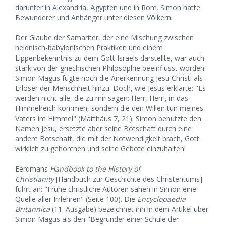
darunter in Alexandria, Ägypten und in Rom. Simon hatte
Bewunderer und Anhänger unter diesen Völkern.
Der Glaube der Samariter, der eine Mischung zwischen
heidnisch-babylonischen Praktiken und einem
Lippenbekenntnis zu dem Gott Israels darstellte, war auch
stark von der griechischen Philosophie beeinflusst worden.
Simon Magus fügte noch die Anerkennung Jesu Christi als
Erlöser der Menschheit hinzu. Doch, wie Jesus erklärte: "Es
werden nicht alle, die zu mir sagen: Herr, Herr!, in das
Himmelreich kommen, sondern die den Willen tun meines
Vaters im Himmel" (Matthäus 7, 21). Simon benutzte den
Namen Jesu, ersetzte aber seine Botschaft durch eine
andere Botschaft, die mit der Notwendigkeit brach, Gott
wirklich zu gehorchen und seine Gebote einzuhalten!
Eerdmans
Handbook to the History of
Christianity
[Handbuch zur Geschichte des Christentums]
führt an: "Frühe christliche Autoren sahen in Simon eine
Quelle aller Irrlehren" (Seite 100). Die
Encyclopaedia
Britannica
(11. Ausgabe) bezeichnet ihn in dem Artikel über
Simon Magus als den "Begründer einer Schule der