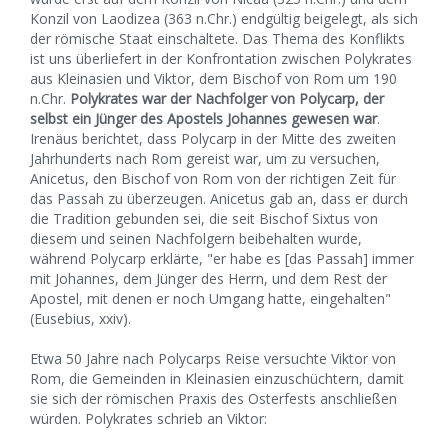
Konzil von Laodizea (363 n.Chr.) endgültig beigelegt, als sich
der römische Staat einschaltete. Das Thema des Konflikts
ist uns überliefert in der Konfrontation zwischen Polykrates
aus Kleinasien und Viktor, dem Bischof von Rom um 190
n.Chr.
Polykrates war der Nachfolger von Polycarp, der
selbst ein Jünger des Apostels Johannes gewesen war
.
Irenäus berichtet, dass Polycarp in der Mitte des zweiten
Jahrhunderts nach Rom gereist war, um zu versuchen,
Anicetus, den Bischof von Rom von der richtigen Zeit für
das Passah zu überzeugen. Anicetus gab an, dass er durch
die Tradition gebunden sei, die seit Bischof Sixtus von
diesem und seinen Nachfolgern beibehalten wurde,
während Polycarp erklärte, "er habe es [das Passah] immer
mit Johannes, dem Jünger des Herrn, und dem Rest der
Apostel, mit denen er noch Umgang hatte, eingehalten"
(Eusebius, xxiv).
Etwa 50 Jahre nach Polycarps Reise versuchte Viktor von
Rom, die Gemeinden in Kleinasien einzuschüchtern, damit
sie sich der römischen Praxis des Osterfests anschließen
würden. Polykrates schrieb an Viktor: