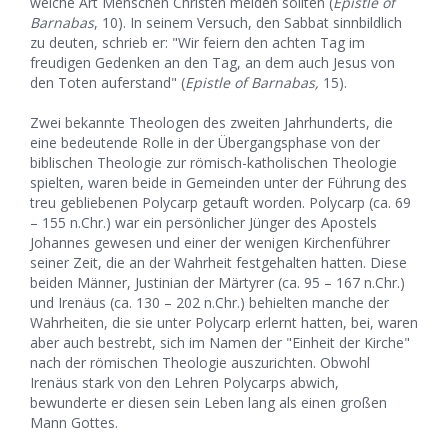
welche Art Menschen Christen meiden sollten (
Epistle of
Barnabas
, 10). In seinem Versuch, den Sabbat sinnbildlich
zu deuten, schrieb er: "Wir feiern den achten Tag im
freudigen Gedenken an den Tag, an dem auch Jesus von
den Toten auferstand" (
Epistle of Barnabas,
15).
Zwei bekannte Theologen des zweiten Jahrhunderts, die
eine bedeutende Rolle in der Übergangsphase von der
biblischen Theologie zur römisch-katholischen Theologie
spielten, waren beide in Gemeinden unter der Führung des
treu gebliebenen Polycarp getauft worden. Polycarp (ca. 69
– 155 n.Chr.) war ein persönlicher Jünger des Apostels
Johannes gewesen und einer der wenigen Kirchenführer
seiner Zeit, die an der Wahrheit festgehalten hatten. Diese
beiden Männer, Justinian der Märtyrer (ca. 95 – 167 n.Chr.)
und Irenäus (ca. 130 – 202 n.Chr.) behielten manche der
Wahrheiten, die sie unter Polycarp erlernt hatten, bei, waren
aber auch bestrebt, sich im Namen der "Einheit der Kirche"
nach der römischen Theologie auszurichten. Obwohl
Irenäus stark von den Lehren Polycarps abwich,
bewunderte er diesen sein Leben lang als einen großen
Mann Gottes.