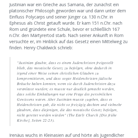
Justinian war ein Grieche aus Samaria, der zunächst ein
platonischer Philosoph geworden war und dann unter dem
Einfluss Polycarps und seiner Jünger ca. 130 n.Chr. in
Ephesus als Christ getauft wurde. Er kam 151 n.Chr. nach
Rom und gründete eine Schule, bevor er schließlich 167
n.Chr. den Märtyrertod starb. Nach seiner Ankunft in Rom
versuchte er, im Hinblick auf das Gesetz einen Mittelweg zu
finden. Henry Chaldwick schrieb:
"Justinian glaubte, dass es einem Judenchristen freigestellt
blieb, das mosaische Gesetz zu befolgen, ohne dadurch in
irgend einer Weise seinen christlichen Glauben zu
kompromittieren, und dass sogar Heidenchristen jüdische
Bräuche halten konnten, wenn sie durch Judenchristen dazu
veranlasst wurden; es musste nur deutlich gemacht werden,
dass solche Einhaltungen nur eine Frage des persönlichen
Gewissens waren. Aber Justinian musste zugeben, dass es
Heidenchristen gab, die nicht so freizügig dachten und vielmehr
glaubten, dass diejenigen, die das mosaische Gesetz befolgen,
nicht gerettet werden würden" (
The Early Church
[Die frühe
Kirche], Seiten 22-23).
Irenäus wuchs in Kleinasien auf und hörte als Jugendlicher