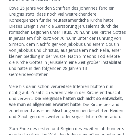
Etwa 25 Jahre vor den Schriften des Johannes fand ein
Ereignis statt, dass noch viel weitreichendere
Konsequenzen für die neutestamentliche Kirche hatte.
Dieses Ereignis war die Zerstörung Jerusalems durch die
römischen Legionen unter Titus, 70 n.Chr. Die Kirche Gottes
in Jerusalem floh kurz vor 70 n.Chr. unter der Führung von
Simeon, dem Nachfolger von Jakobus und einem Cousin
von Jakobus und Christus, aus Jerusalem nach Pella, einer
kleinen Siedlung in der Wüste. Nach Simeons Tod erlebte
die Kirche Gottes in Jerusalem eine Zeit großer Instabilität
und hatte in den folgenden 28 Jahren 13
Gemeindevorsteher.
Viele bis dahin schon verbreitete Irrlehren blühten nun
richtig auf. Zusätzlich waren viele in der Kirche enttäuscht
und verwirrt.
Die Ereignisse hatten sich nicht so entwickelt,
wie man es allgemein erwartet hatte.
Die Kirche bestand
zunehmend aus einer Mischung von neu bekehrten Heiden
und Gläubigen der zweiten oder sogar dritten Generation.
Zum Ende des ersten und Beginn des zweiten Jahrhunderts
wurde die römische Welt den Juden gegenüber zunehmend