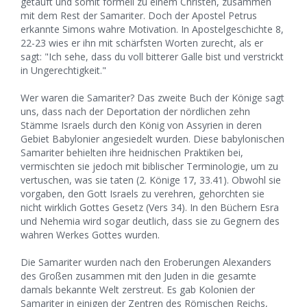
getauft und somit formell zu einem Christen, zusammen
mit dem Rest der Samariter. Doch der Apostel Petrus
erkannte Simons wahre Motivation. In Apostelgeschichte 8,
22-23 wies er ihn mit schärfsten Worten zurecht, als er
sagt: "Ich sehe, dass du voll bitterer Galle bist und verstrickt
in Ungerechtigkeit."
Wer waren die Samariter? Das zweite Buch der Könige sagt
uns, dass nach der Deportation der nördlichen zehn
Stämme Israels durch den König von Assyrien in deren
Gebiet Babylonier angesiedelt wurden. Diese babylonischen
Samariter behielten ihre heidnischen Praktiken bei,
vermischten sie jedoch mit biblischer Terminologie, um zu
vertuschen, was sie taten (2. Könige 17, 33.41). Obwohl sie
vorgaben, den Gott Israels zu verehren, gehorchten sie
nicht wirklich Gottes Gesetz (Vers 34). In den Büchern Esra
und Nehemia wird sogar deutlich, dass sie zu Gegnern des
wahren Werkes Gottes wurden.
Die Samariter wurden nach den Eroberungen Alexanders
des Großen zusammen mit den Juden in die gesamte
damals bekannte Welt zerstreut. Es gab Kolonien der
Samariter in einigen der Zentren des Römischen Reichs,