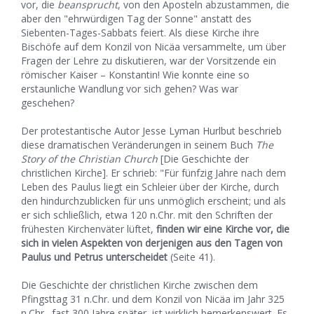
vor, die
beansprucht
, von den Aposteln abzustammen, die
aber den "ehrwürdigen Tag der Sonne" anstatt des
Siebenten-Tages-Sabbats feiert. Als diese Kirche ihre
Bischöfe auf dem Konzil von Nicäa versammelte, um über
Fragen der Lehre zu diskutieren, war der Vorsitzende ein
römischer Kaiser – Konstantin! Wie konnte eine so
erstaunliche Wandlung vor sich gehen? Was war
geschehen?
Der protestantische Autor Jesse Lyman Hurlbut beschrieb
diese dramatischen Veränderungen in seinem Buch
The
Story of the Christian Church
[Die Geschichte der
christlichen Kirche]. Er schrieb: "Für fünfzig Jahre nach dem
Leben des Paulus liegt ein Schleier über der Kirche, durch
den hindurchzublicken für uns unmöglich erscheint; und als
er sich schließlich, etwa 120 n.Chr. mit den Schriften der
frühesten Kirchenväter lüftet,
finden wir eine Kirche vor, die
sich in vielen Aspekten von derjenigen aus den Tagen von
Paulus und Petrus unterscheidet
(Seite 41).
Die Geschichte der christlichen Kirche zwischen dem
Pfingsttag 31 n.Chr. und dem Konzil von Nicäa im Jahr 325
n.Chr., fast 300 Jahre später, ist wirklich bemerkenswert. Es