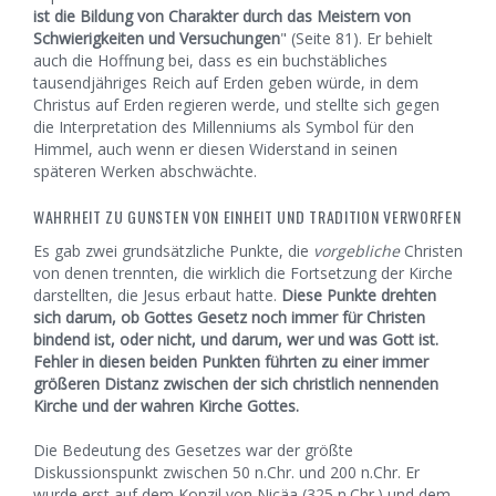
ist die Bildung von Charakter durch das Meistern von
Schwierigkeiten und Versuchungen
" (Seite 81). Er behielt
auch die Hoffnung bei, dass es ein buchstäbliches
tausendjähriges Reich auf Erden geben würde, in dem
Christus auf Erden regieren werde, und stellte sich gegen
die Interpretation des Millenniums als Symbol für den
Himmel, auch wenn er diesen Widerstand in seinen
späteren Werken abschwächte.
WAHRHEIT ZU GUNSTEN VON EINHEIT UND TRADITION VERWORFEN
Es gab zwei grundsätzliche Punkte, die
vorgebliche
Christen
von denen trennten, die wirklich die Fortsetzung der Kirche
darstellten, die Jesus erbaut hatte.
Diese Punkte drehten
sich darum, ob Gottes Gesetz noch immer für Christen
bindend ist, oder nicht, und darum, wer und was Gott ist.
Fehler in diesen beiden Punkten führten zu einer immer
größeren Distanz zwischen der sich christlich nennenden
Kirche und der wahren Kirche Gottes.
Die Bedeutung des Gesetzes war der größte
Diskussionspunkt zwischen 50 n.Chr. und 200 n.Chr. Er
wurde erst auf dem Konzil von Nicäa (325 n.Chr.) und dem