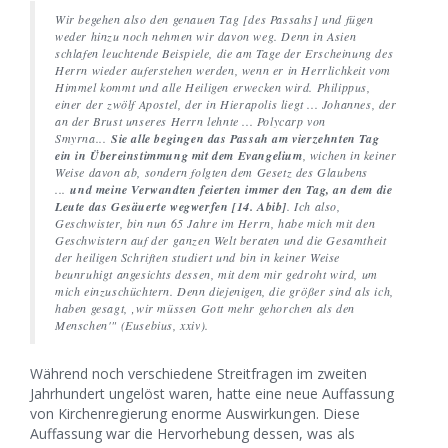
Wir begehen also den genauen Tag [des Passahs] und fügen
weder hinzu noch nehmen wir davon weg. Denn in Asien
schlafen leuchtende Beispiele, die am Tage der Erscheinung des
Herrn wieder auferstehen werden, wenn er in Herrlichkeit vom
Himmel kommt und alle Heiligen erwecken wird. Philippus,
einer der zwölf Apostel, der in Hierapolis liegt ... Johannes, der
an der Brust unseres Herrn lehnte ... Polycarp von
Smyrna...
Sie alle begingen das Passah am vierzehnten Tag
ein in Übereinstimmung mit dem Evangelium
, wichen in keiner
Weise davon ab, sondern folgten dem Gesetz des Glaubens
...
und meine Verwandten feierten immer den Tag, an dem die
Leute das Gesäuerte wegwerfen [14. Abib]
. Ich also,
Geschwister, bin nun 65 Jahre im Herrn, habe mich mit den
Geschwistern auf der ganzen Welt beraten und die Gesamtheit
der heiligen Schriften studiert und bin in keiner Weise
beunruhigt angesichts dessen, mit dem mir gedroht wird, um
mich einzuschüchtern. Denn diejenigen, die größer sind als ich,
haben gesagt, ‚wir müssen Gott mehr gehorchen als den
Menschen'" (Eusebius, xxiv).
Während noch verschiedene Streitfragen im zweiten
Jahrhundert ungelöst waren, hatte eine neue Auffassung
von Kirchenregierung enorme Auswirkungen. Diese
Auffassung war die Hervorhebung dessen, was als