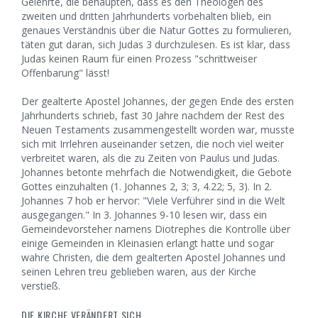
Gelehrte, die behaupten, dass es den Theologen des
zweiten und dritten Jahrhunderts vorbehalten blieb, ein
genaues Verständnis über die Natur Gottes zu formulieren,
täten gut daran, sich Judas 3 durchzulesen. Es ist klar, dass
Judas keinen Raum für einen Prozess "schrittweiser
Offenbarung" lässt!
Der gealterte Apostel Johannes, der gegen Ende des ersten
Jahrhunderts schrieb, fast 30 Jahre nachdem der Rest des
Neuen Testaments zusammengestellt worden war, musste
sich mit Irrlehren auseinander setzen, die noch viel weiter
verbreitet waren, als die zu Zeiten von Paulus und Judas.
Johannes betonte mehrfach die Notwendigkeit, die Gebote
Gottes einzuhalten (1. Johannes 2, 3; 3, 4.22; 5, 3). In 2.
Johannes 7 hob er hervor: "Viele Verführer sind in die Welt
ausgegangen." In 3. Johannes 9-10 lesen wir, dass ein
Gemeindevorsteher namens Diotrephes die Kontrolle über
einige Gemeinden in Kleinasien erlangt hatte und sogar
wahre Christen, die dem gealterten Apostel Johannes und
seinen Lehren treu geblieben waren, aus der Kirche
verstieß.
DIE KIRCHE VERÄNDERT SICH