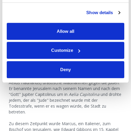
das
Gnade
mit
Gesetzlosigkeit
interpretierte und lehrte,
dass der Gesetzesgehorsam unnötig war.
Wenn Praktiken
nicht als notwendig angesehen werden, ist es nur eine
Show details
Frage der Zeit, bis sie durch Bequemlichkeit entweder
abgeändert oder ganz abgeschafft werden.
Auf dem
Höhepunkt des Konflikts zwischen dem Judaismus und dem
Allow all
Römischen Reich unternahmen viele "Christen" in Rom
unter der Führung von Bischof Sixtus alles, um auch nur
den Verdacht von sich zu weisen, dass sie Juden sein
Customize
könnten und deshalb mit diesen der Verfolgung ausgesetzt
wären.
Deny
Im Jahr 135 n.Chr., zum Ende des zweiten Aufstands der
Juden, unternahm der römische Kaiser Hadrian (Publius
Aelius Hadrianus) drastische Maßnahmen gegen die Juden.
Er benannte Jerusalem nach seinem Namen und nach dem
"Gott" Jupiter Capitolinus um in
Aelia Capitolina
und drohte
jedem, der als "Jude" bezeichnet wurde mit der
Todesstrafe, wenn er es wagen würde, die Stadt zu
betreten.
Zu diesem Zeitpunkt wurde Marcus, ein Italiener, zum
Bischof von Jerusalem, wie Edward Gibbons im 15. Kapitel