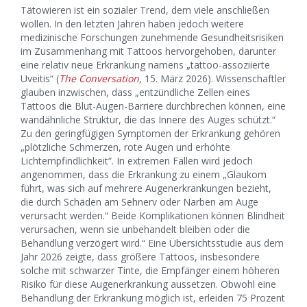
Tätowieren ist ein sozialer Trend, dem viele anschließen
wollen. In den letzten Jahren haben jedoch weitere
medizinische Forschungen zunehmende Gesundheitsrisiken
im Zusammenhang mit Tattoos hervorgehoben, darunter
eine relativ neue Erkrankung namens „tattoo-assoziierte
Uveitis“ (
The Conversation
, 15. März 2026). Wissenschaftler
glauben inzwischen, dass „entzündliche Zellen eines
Tattoos die Blut-Augen-Barriere durchbrechen können, eine
wandähnliche Struktur, die das Innere des Auges schützt.“
Zu den geringfügigen Symptomen der Erkrankung gehören
„plötzliche Schmerzen, rote Augen und erhöhte
Lichtempfindlichkeit“. In extremen Fällen wird jedoch
angenommen, dass die Erkrankung zu einem „Glaukom
führt, was sich auf mehrere Augenerkrankungen bezieht,
die durch Schäden am Sehnerv oder Narben am Auge
verursacht werden.“ Beide Komplikationen können Blindheit
verursachen, wenn sie unbehandelt bleiben oder die
Behandlung verzögert wird.“ Eine Übersichtsstudie aus dem
Jahr 2026 zeigte, dass größere Tattoos, insbesondere
solche mit schwarzer Tinte, die Empfänger einem höheren
Risiko für diese Augenerkrankung aussetzen. Obwohl eine
Behandlung der Erkrankung möglich ist, erleiden 75 Prozent