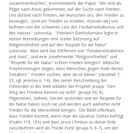
zusammenbrachte", kommentierte der Papst: "Wir sind als
Pilger nach Assisi gekommen, auf der Suche nach Frieden...
Uns dürstet nach Frieden, wir wünschen uns, den Frieden zu
bezeugen... [und um Frieden zu erzielen, müssen wir] uns
befreien von der schweren Last des Fundamentalismus und
des Hasses" (
ebenda
). "Patriarch Bartholomäus legte in
seinen Anmerkungen eine starke Betonung auf
Religionsfreiheit und auf den Respekt für die Natur"
(
ebenda
). Aber wird das Entfernen von "Fundamentalismus
und Hass", und eine zunehmende "Religionsfreiheit" und
"Respekt für die Natur" echten Frieden bringen? Biblische
Prophezeiungen zeigen, dass Menschen gegen Ende dieses
Zeitalters " Frieden suchen, aber da ist keiner" (Hesekiel 7,
25; vgl. Jeremia 6, 14). Bei seiner Beschreibung der
Führenden in der Welt erklärte der Prophet Jesaja: "Den
Weg des Friedens kennen sie nicht" (Jesaja 59, 8).
Pilgerreisen, Gebete, Kerzen anzünden und ein Respekt für
die Natur haben noch nie und werden auch weiterhin nicht
Frieden für die Menschheit bringen. Die Bibel offenbart,
dass Frieden kommt, wenn man die Gesetze Gottes befolgt
(Psalm 119, 165) und dass Jesus Christus zu dieser Erde
zurückkehren wird als Friede-Fürst (Jesaja 9, 6-7), um der