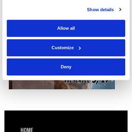
Show details
Allow all
Customize
Deny
HOME