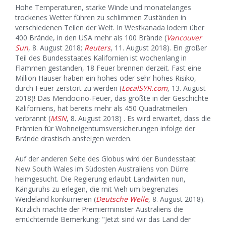
Hohe Temperaturen, starke Winde und monatelanges
trockenes Wetter führen zu schlimmen Zuständen in
verschiedenen Teilen der Welt. In Westkanada lodern über
400 Brände, in den USA mehr als 100 Brände (
Vancouver
Sun
, 8. August 2018;
Reuters
, 11. August 2018). Ein großer
Teil des Bundesstaates Kalifornien ist wochenlang in
Flammen gestanden, 18 Feuer brennen derzeit. Fast eine
Million Häuser haben ein hohes oder sehr hohes Risiko,
durch Feuer zerstört zu werden (
LocalSYR.com
, 13. August
2018)! Das Mendocino-Feuer, das größte in der Geschichte
Kaliforniens, hat bereits mehr als 450 Quadratmeilen
verbrannt (
MSN
, 8. August 2018) . Es wird erwartet, dass die
Prämien für Wohneigentumsversicherungen infolge der
Brände drastisch ansteigen werden.
Auf der anderen Seite des Globus wird der Bundesstaat
New South Wales im Südosten Australiens von Dürre
heimgesucht. Die Regierung erlaubt Landwirten nun,
Känguruhs zu erlegen, die mit Vieh um begrenztes
Weideland konkurrieren (
Deutsche Welle
, 8. August 2018).
Kürzlich machte der Premierminister Australiens die
ernüchternde Bemerkung: "Jetzt sind wir das Land der