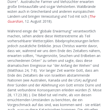
Dürre". Australische Farmer und Viehzüchter erwarten
große Ernteausfälle und sogar Viehsterben. Waldbrände
wüten auch in Griechenland und anderen europäischen
Ländern und bringen Verwüstung und Tod mit sich (
The
Guardian
, 12. August 2018).
Während einige die "globale Erwärmung" verantwortlich
machen, sehen andere diese Wetterextreme als Teil
vorhersehbarer Wetterzyklen. Bibelprophezeiungen liefern
jedoch zusätzliche Einblicke. Jesus Christus warnte davor,
dass wir, während wir uns dem Ende des Zeitalters nähern,
erwarten sollten, "Hungersnöte, Seuchen und Erdbeben an
verschiedenen Orten" zu sehen und sagte, dass diese
dramatischen Ereignisse nur "der Anfang der Wehen" sind
(Matthäus 24, 7-8). Vor langer Zeit warnte Gott, dass am
Ende des Zeitalters die von Israeliten abstammende
Nationen (wie Australien, Kanada und die USA) aufgrund
ihrer Sünden und der Ablehnung von Gott ernste Dürre und
damit verbundene Konsequenzen erleiden würden (5. Mose
28, 17.23.38) ). Die Bibel tut viel mehr, als von diesen
ernüchternden Umständen zu berichten, die ein
Vorgeschmack auf das sind, was kommen wird - sie erklärt
auch,
warum
diese Katastrophen kommen. Die aktuellen,