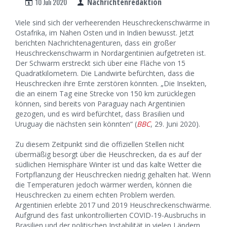
10 Juli 2020
Nachrichtenredaktion
Viele sind sich der verheerenden Heuschreckenschwärme in
Ostafrika, im Nahen Osten und in Indien bewusst. Jetzt
berichten Nachrichtenagenturen, dass ein großer
Heuschreckenschwarm in Nordargentinien aufgetreten ist.
Der Schwarm erstreckt sich über eine Fläche von 15
Quadratkilometern. Die Landwirte befürchten, dass die
Heuschrecken ihre Ernte zerstören könnten. „Die Insekten,
die an einem Tag eine Strecke von 150 km zurücklegen
können, sind bereits von Paraguay nach Argentinien
gezogen, und es wird befürchtet, dass Brasilien und
Uruguay die nächsten sein könnten“ (
BBC
, 29. Juni 2020).
Zu diesem Zeitpunkt sind die offiziellen Stellen nicht
übermäßig besorgt über die Heuschrecken, da es auf der
südlichen Hemisphäre Winter ist und das kalte Wetter die
Fortpflanzung der Heuschrecken niedrig gehalten hat. Wenn
die Temperaturen jedoch wärmer werden, können die
Heuschrecken zu einem echten Problem werden.
Argentinien erlebte 2017 und 2019 Heuschreckenschwärme.
Aufgrund des fast unkontrollierten COVID-19-Ausbruchs in
Brasilien und der politischen Instabilität in vielen Ländern