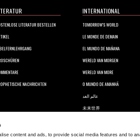
ITERATUR
INTERNATIONAL
STENLOSE LITERATUR BESTELLEN
TOMORROW'S WORLD
TIKEL
LE MONDE DE DEMAIN
BELFERNLEHRGANG
EL MUNDO DE MAÑANA
ROSCHÜREN
WERELD VAN MORGEN
OMMENTARE
WERELD VAN MORE
OPHETISCHE NACHRICHTEN
O MUNDO DE AMANHÃ
عالم الغد
未来世界
עולם המחר
s
कल का विश्व
ise content and ads, to provide social media features and to anal