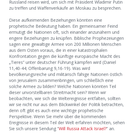
Russland reisen wird, um sich mit Präsident Wladimir Putin
zu treffen und Waffenverkäufe an Moskau zu besprechen.
Diese aufkeimenden Beziehungen könnten eine
prophetische Bedeutung haben. Ein gemeinsamer Feind
ermutigt die Nationen oft, sich einander anzunähern und
engere Beziehungen zu knüpfen. Biblische Prophezeiungen
sagen eine gewaltige Armee von 200 Millionen Menschen
aus dem Osten voraus, die in einer katastrophalen
Konfrontation gegen die künftige europäische Macht des
„Tieres” unter deutscher Führung kämpfen wird (Daniel
11,40-44; Offenbarung 9,16-19). Was wird
bevölkerungsreiche und militärisch fähige Nationen östlich
von Jerusalem zusammenbringen, um schließlich eine
solche Armee zu bilden? Welche Nationen könnten Teil
dieser unvorstellbaren Streitmacht sein? Wenn wir
beobachten, wie sich die Weltereignisse entfalten, sollten
wir sie nicht nur aus dem Blickwinkel der Politik betrachten,
denn oft gibt es auch eine wichtige prophetische
Perspektive. Wenn Sie mehr über die kommenden
Ereignisse in diesem Teil der Welt erfahren möchten, sehen
Sie sich unsere Sendung “
Will Russia Attack Israel?
” an.