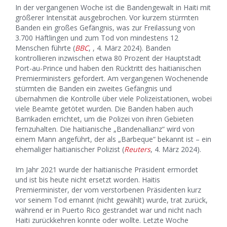
In der vergangenen Woche ist die Bandengewalt in Haiti mit
größerer Intensität ausgebrochen. Vor kurzem stürmten
Banden ein großes Gefängnis, was zur Freilassung von
3.700 Häftlingen und zum Tod von mindestens 12
Menschen führte (
BBC
, , 4. März 2024). Banden
kontrollieren inzwischen etwa 80 Prozent der Hauptstadt
Port-au-Prince und haben den Rücktritt des haitianischen
Premierministers gefordert. Am vergangenen Wochenende
stürmten die Banden ein zweites Gefängnis und
übernahmen die Kontrolle über viele Polizeistationen, wobei
viele Beamte getötet wurden. Die Banden haben auch
Barrikaden errichtet, um die Polizei von ihren Gebieten
fernzuhalten. Die haitianische „Bandenallianz“ wird von
einem Mann angeführt, der als „Barbeque“ bekannt ist – ein
ehemaliger haitianischer Polizist (
Reuters
, 4. März 2024).
Im Jahr 2021 wurde der haitianische Präsident ermordet
und ist bis heute nicht ersetzt worden. Haitis
Premierminister, der vom verstorbenen Präsidenten kurz
vor seinem Tod ernannt (nicht gewählt) wurde, trat zurück,
während er in Puerto Rico gestrandet war und nicht nach
Haiti zurückkehren konnte oder wollte. Letzte Woche