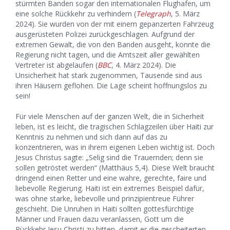
stürmten Banden sogar den internationalen Flughafen, um
eine solche Rückkehr zu verhindern (
Telegraph
, 5. März
2024). Sie wurden von der mit einem gepanzerten Fahrzeug
ausgerüsteten Polizei zurückgeschlagen. Aufgrund der
extremen Gewalt, die von den Banden ausgeht, konnte die
Regierung nicht tagen, und die Amtszeit aller gewählten
Vertreter ist abgelaufen (
BBC
, 4. März 2024). Die
Unsicherheit hat stark zugenommen, Tausende sind aus
ihren Häusern geflohen. Die Lage scheint hoffnungslos zu
sein!
Für viele Menschen auf der ganzen Welt, die in Sicherheit
leben, ist es leicht, die tragischen Schlagzeilen über Haiti zur
Kenntnis zu nehmen und sich dann auf das zu
konzentrieren, was in ihrem eigenen Leben wichtig ist. Doch
Jesus Christus sagte: „Selig sind die Trauernden; denn sie
sollen getröstet werden“ (Matthäus 5,4). Diese Welt braucht
dringend einen Retter und eine wahre, gerechte, faire und
liebevolle Regierung. Haiti ist ein extremes Beispiel dafür,
was ohne starke, liebevolle und prinzipientreue Führer
geschieht. Die Unruhen in Haiti sollten gottesfürchtige
Männer und Frauen dazu veranlassen, Gott um die
Rückkehr Jesu Christi zu bitten, damit er die gescheiterten