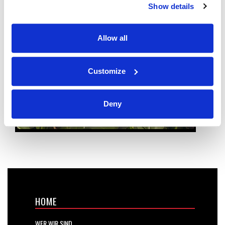
Show details
Allow all
Customize
Deny
HOME
WER WIR SIND