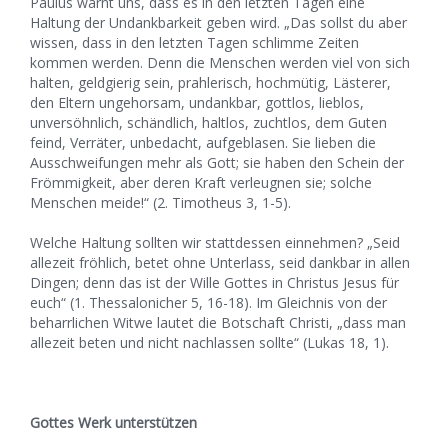
Paulus warnt uns, dass es in den letzten Tagen eine
Haltung der Undankbarkeit geben wird. „Das sollst du aber
wissen, dass in den letzten Tagen schlimme Zeiten
kommen werden. Denn die Menschen werden viel von sich
halten, geldgierig sein, prahlerisch, hochmütig, Lästerer,
den Eltern ungehorsam, undankbar, gottlos, lieblos,
unversöhnlich, schändlich, haltlos, zuchtlos, dem Guten
feind, Verräter, unbedacht, aufgeblasen. Sie lieben die
Ausschweifungen mehr als Gott; sie haben den Schein der
Frömmigkeit, aber deren Kraft verleugnen sie; solche
Menschen meide!“ (2. Timotheus 3, 1-5).
Welche Haltung sollten wir stattdessen einnehmen? „Seid
allezeit fröhlich, betet ohne Unterlass, seid dankbar in allen
Dingen; denn das ist der Wille Gottes in Christus Jesus für
euch“ (1. Thessalonicher 5, 16-18). Im Gleichnis von der
beharrlichen Witwe lautet die Botschaft Christi, „dass man
allezeit beten und nicht nachlassen sollte“ (Lukas 18, 1).
Gottes Werk unterstützen