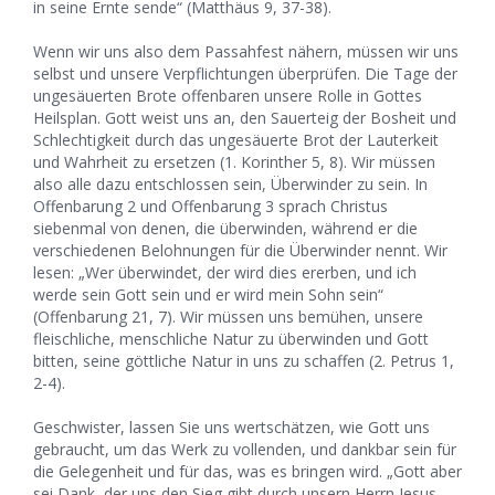
in seine Ernte sende“ (Matthäus 9, 37-38).
Wenn wir uns also dem Passahfest nähern, müssen wir uns
selbst und unsere Verpflichtungen überprüfen. Die Tage der
ungesäuerten Brote offenbaren unsere Rolle in Gottes
Heilsplan. Gott weist uns an, den Sauerteig der Bosheit und
Schlechtigkeit durch das ungesäuerte Brot der Lauterkeit
und Wahrheit zu ersetzen (1. Korinther 5, 8). Wir müssen
also alle dazu entschlossen sein, Überwinder zu sein. In
Offenbarung 2 und Offenbarung 3 sprach Christus
siebenmal von denen, die überwinden, während er die
verschiedenen Belohnungen für die Überwinder nennt. Wir
lesen: „Wer überwindet, der wird dies ererben, und ich
werde sein Gott sein und er wird mein Sohn sein“
(Offenbarung 21, 7). Wir müssen uns bemühen, unsere
fleischliche, menschliche Natur zu überwinden und Gott
bitten, seine göttliche Natur in uns zu schaffen (2. Petrus 1,
2-4).
Geschwister, lassen Sie uns wertschätzen, wie Gott uns
gebraucht, um das Werk zu vollenden, und dankbar sein für
die Gelegenheit und für das, was es bringen wird. „Gott aber
sei Dank, der uns den Sieg gibt durch unsern Herrn Jesus