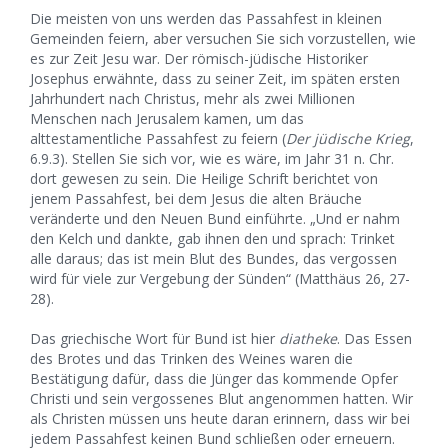
Die meisten von uns werden das Passahfest in kleinen
Gemeinden feiern, aber versuchen Sie sich vorzustellen, wie
es zur Zeit Jesu war. Der römisch-jüdische Historiker
Josephus erwähnte, dass zu seiner Zeit, im späten ersten
Jahrhundert nach Christus, mehr als zwei Millionen
Menschen nach Jerusalem kamen, um das
alttestamentliche Passahfest zu feiern (
Der jüdische Krieg
,
6.9.3). Stellen Sie sich vor, wie es wäre, im Jahr 31 n. Chr.
dort gewesen zu sein. Die Heilige Schrift berichtet von
jenem Passahfest, bei dem Jesus die alten Bräuche
veränderte und den Neuen Bund einführte. „Und er nahm
den Kelch und dankte, gab ihnen den und sprach: Trinket
alle daraus; das ist mein Blut des Bundes, das vergossen
wird für viele zur Vergebung der Sünden“ (Matthäus 26, 27-
28).
Das griechische Wort für Bund ist hier
diatheke
. Das Essen
des Brotes und das Trinken des Weines waren die
Bestätigung dafür, dass die Jünger das kommende Opfer
Christi und sein vergossenes Blut angenommen hatten. Wir
als Christen müssen uns heute daran erinnern, dass wir bei
jedem Passahfest keinen Bund schließen oder erneuern.