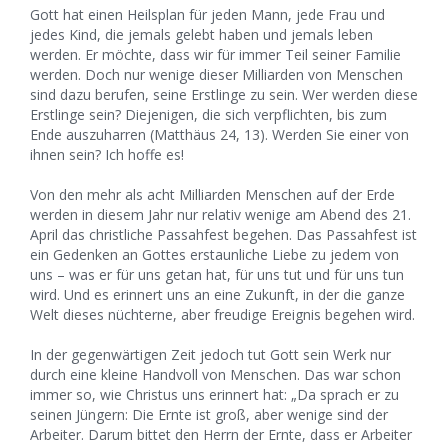
Gott hat einen Heilsplan für jeden Mann, jede Frau und
jedes Kind, die jemals gelebt haben und jemals leben
werden. Er möchte, dass wir für immer Teil seiner Familie
werden. Doch nur wenige dieser Milliarden von Menschen
sind dazu berufen, seine Erstlinge zu sein. Wer werden diese
Erstlinge sein? Diejenigen, die sich verpflichten, bis zum
Ende auszuharren (Matthäus 24, 13). Werden Sie einer von
ihnen sein? Ich hoffe es!
Von den mehr als acht Milliarden Menschen auf der Erde
werden in diesem Jahr nur relativ wenige am Abend des 21.
April das christliche Passahfest begehen. Das Passahfest ist
ein Gedenken an Gottes erstaunliche Liebe zu jedem von
uns – was er für uns getan hat, für uns tut und für uns tun
wird. Und es erinnert uns an eine Zukunft, in der die ganze
Welt dieses nüchterne, aber freudige Ereignis begehen wird.
In der gegenwärtigen Zeit jedoch tut Gott sein Werk nur
durch eine kleine Handvoll von Menschen. Das war schon
immer so, wie Christus uns erinnert hat: „Da sprach er zu
seinen Jüngern: Die Ernte ist groß, aber wenige sind der
Arbeiter. Darum bittet den Herrn der Ernte, dass er Arbeiter