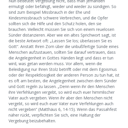
Nun bedeutet Vergebung nicht, dass man jemanden
ermutigt oder befähigt, wieder und wieder zu sündigen. So
sind zum Beispiel Missbrauch in der Ehe und
Kindesmissbrauch schwere Verbrechen, und die Opfer
sollten sich die Hilfe und den Schutz holen, den sie
brauchen. Vielleicht müssen Sie sich von einem reuelosen
Sünder distanzieren. Aber wie ein altes Sprichwort sagt, ist
die beste Antwort oft: „Lassen Sie los; überlassen Sie es
Gott“. Anstatt Ihren Zorn über die unbußfertige Sünde eines
Menschen aufzustauen, sollten Sie darauf vertrauen, dass
die Angelegenheit in Gottes Händen liegt und dass er tun
wird, was getan werden muss. Vor allem, wenn die
Beleidigung nur Ihren Stolz betrifft oder mit dem Egoismus
oder der Respektlosigkeit der anderen Person zu tun hat, ist
es oft am besten, die Angelegenheit zwischen dem Sünder
und Gott regeln zu lassen. „Denn wenn ihr den Menschen
ihre Verfehlungen vergebt, so wird euch euer himmlischer
Vater auch vergeben. Wenn ihr aber den Menschen nicht
vergebt, so wird euch euer Vater eure Verfehlungen auch
nicht vergeben“ (Matthäus 6, 14-15). Wenn das Passahfest
näher rückt, verpflichten Sie sich, eine Haltung der
Vergebung beizubehalten.