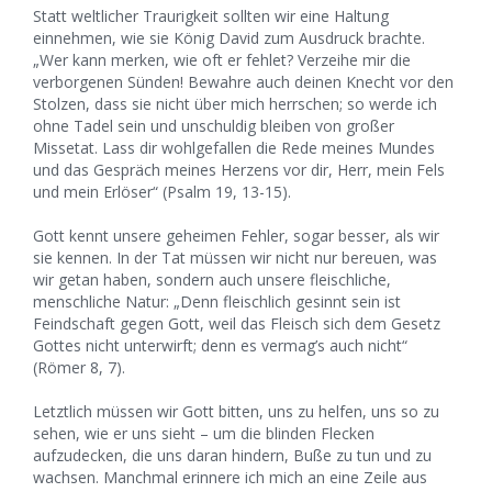
Statt weltlicher Traurigkeit sollten wir eine Haltung
einnehmen, wie sie König David zum Ausdruck brachte.
„Wer kann merken, wie oft er fehlet? Verzeihe mir die
verborgenen Sünden! Bewahre auch deinen Knecht vor den
Stolzen, dass sie nicht über mich herrschen; so werde ich
ohne Tadel sein und unschuldig bleiben von großer
Missetat. Lass dir wohlgefallen die Rede meines Mundes
und das Gespräch meines Herzens vor dir, Herr, mein Fels
und mein Erlöser“ (Psalm 19, 13-15).
Gott kennt unsere geheimen Fehler, sogar besser, als wir
sie kennen. In der Tat müssen wir nicht nur bereuen, was
wir getan haben, sondern auch unsere fleischliche,
menschliche Natur: „Denn fleischlich gesinnt sein ist
Feindschaft gegen Gott, weil das Fleisch sich dem Gesetz
Gottes nicht unterwirft; denn es vermag’s auch nicht“
(Römer 8, 7).
Letztlich müssen wir Gott bitten, uns zu helfen, uns so zu
sehen, wie er uns sieht – um die blinden Flecken
aufzudecken, die uns daran hindern, Buße zu tun und zu
wachsen. Manchmal erinnere ich mich an eine Zeile aus