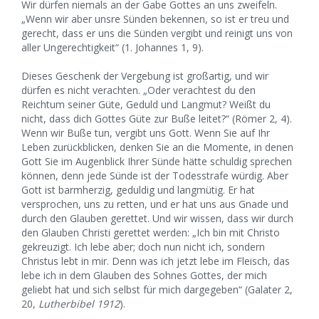
Wir dürfen niemals an der Gabe Gottes an uns zweifeln.
„Wenn wir aber unsre Sünden bekennen, so ist er treu und
gerecht, dass er uns die Sünden vergibt und reinigt uns von
aller Ungerechtigkeit“ (1. Johannes 1, 9).
Dieses Geschenk der Vergebung ist großartig, und wir
dürfen es nicht verachten. „Oder verachtest du den
Reichtum seiner Güte, Geduld und Langmut? Weißt du
nicht, dass dich Gottes Güte zur Buße leitet?“ (Römer 2, 4).
Wenn wir Buße tun, vergibt uns Gott. Wenn Sie auf Ihr
Leben zurückblicken, denken Sie an die Momente, in denen
Gott Sie im Augenblick Ihrer Sünde hätte schuldig sprechen
können, denn jede Sünde ist der Todesstrafe würdig. Aber
Gott ist barmherzig, geduldig und langmütig. Er hat
versprochen, uns zu retten, und er hat uns aus Gnade und
durch den Glauben gerettet. Und wir wissen, dass wir durch
den Glauben Christi gerettet werden: „Ich bin mit Christo
gekreuzigt. Ich lebe aber; doch nun nicht ich, sondern
Christus lebt in mir. Denn was ich jetzt lebe im Fleisch, das
lebe ich in dem Glauben des Sohnes Gottes, der mich
geliebt hat und sich selbst für mich dargegeben“ (Galater 2,
20,
Lutherbibel 1912
).