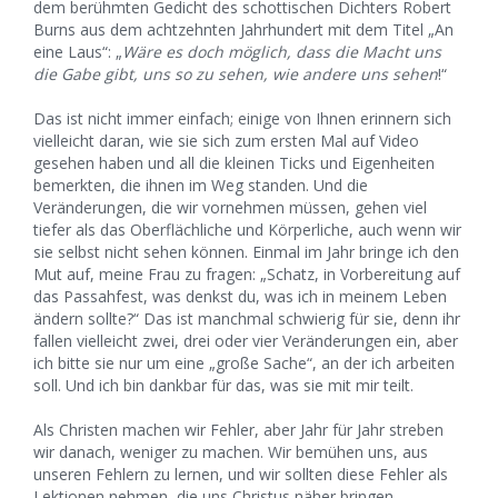
dem berühmten Gedicht des schottischen Dichters Robert
Burns aus dem achtzehnten Jahrhundert mit dem Titel „An
eine Laus“: „
Wäre es doch möglich, dass die Macht uns
die Gabe gibt, uns so zu sehen, wie andere uns sehen
!“
Das ist nicht immer einfach; einige von Ihnen erinnern sich
vielleicht daran, wie sie sich zum ersten Mal auf Video
gesehen haben und all die kleinen Ticks und Eigenheiten
bemerkten, die ihnen im Weg standen. Und die
Veränderungen, die wir vornehmen müssen, gehen viel
tiefer als das Oberflächliche und Körperliche, auch wenn wir
sie selbst nicht sehen können. Einmal im Jahr bringe ich den
Mut auf, meine Frau zu fragen: „Schatz, in Vorbereitung auf
das Passahfest, was denkst du, was ich in meinem Leben
ändern sollte?“ Das ist manchmal schwierig für sie, denn ihr
fallen vielleicht zwei, drei oder vier Veränderungen ein, aber
ich bitte sie nur um eine „große Sache“, an der ich arbeiten
soll. Und ich bin dankbar für das, was sie mit mir teilt.
Als Christen machen wir Fehler, aber Jahr für Jahr streben
wir danach, weniger zu machen. Wir bemühen uns, aus
unseren Fehlern zu lernen, und wir sollten diese Fehler als
Lektionen nehmen, die uns Christus näher bringen.