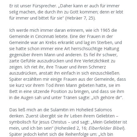
Er ist unser Fürsprecher. „Daher kann er auch für immer
selig machen, die durch ihn zu Gott kommen; denn er lebt
für immer und bittet für sie“ (Hebräer 7, 25).
Ich werde mich immer daran erinnern, wie ich 1965 die
Gemeinde in Cincinnati leitete. Eine der Frauen in der
Gemeinde war an Krebs erkrankt und lag im Sterben, und
sie hatte schon immer eine Art herrschsüchtige Haltung
gegenüber ihrem Mann und anderen. Es fiel ihr schwer,
zarte Gefühle auszudrücken und ihre Verletzlichkeit zu
zeigen. Ich riet ihr, ihre Trauer und ihren Schmerz
auszudrücken, anstatt ihn einfach in sich einzuschließen.
Später erzählten mir einige Frauen aus der Gemeinde, dass
sie kurz vor ihrem Tod ihren Mann gebeten hatte, sie im
Bett in eine sitzende Position zu bringen, und dass sie ihm
in die Augen sah und unter Tränen sagte: „Ich gehöre dir“.
Das ließ mich an die Sulamitin im Hohelied Salomos
denken. Zuerst übergibt sie ihr Leben ihrem Geliebten –
symbolisch für Jesus Christus – und sagt: „Mein Geliebter ist
mein, und ich bin sein“ (Hoheslied 2, 16;
Elberfelder Bibel
).
Später jedoch kehrt sich die Reihenfolge um: „Ich bin