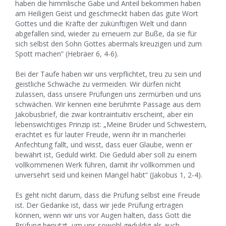
haben die himmlische Gabe und Anteil bekommen haben
am Heiligen Geist und geschmeckt haben das gute Wort
Gottes und die Kräfte der zukünftigen Welt und dann
abgefallen sind, wieder zu erneuern zur Buße, da sie für
sich selbst den Sohn Gottes abermals kreuzigen und zum
Spott machen“ (Hebräer 6, 4-6).
Bei der Taufe haben wir uns verpflichtet, treu zu sein und
geistliche Schwäche zu vermeiden. Wir dürfen nicht
zulassen, dass unsere Prüfungen uns zermürben und uns
schwächen. Wir kennen eine berühmte Passage aus dem
Jakobusbrief, die zwar kontraintuitiv erscheint, aber ein
lebenswichtiges Prinzip ist: „Meine Brüder und Schwestern,
erachtet es für lauter Freude, wenn ihr in mancherlei
Anfechtung fallt, und wisst, dass euer Glaube, wenn er
bewährt ist, Geduld wirkt. Die Geduld aber soll zu einem
vollkommenen Werk führen, damit ihr vollkommen und
unversehrt seid und keinen Mangel habt“ (Jakobus 1, 2-4).
Es geht nicht darum, dass die Prüfung selbst eine Freude
ist. Der Gedanke ist, dass wir jede Prüfung ertragen
können, wenn wir uns vor Augen halten, dass Gott die
Prüfung benutzt, um uns sowohl geduldig als auch