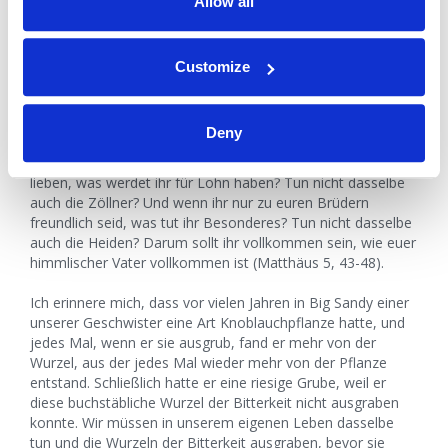
Allow all
Wir müssen uns um Frieden mit unseren Mitmenschen
bemühen, wie Christus es uns gelehrt hat:
Ihr habt gehört, dass gesagt ist: »Du sollst deinen Nächsten
Customize
lieben« und deinen Feind hassen. Ich aber sage euch: Liebt
eure Feinde und bittet für die, die euch verfolgen, auf dass
ihr Kinder seid eures Vaters im Himmel. Denn er lässt seine
Deny
Sonne aufgehen über Böse und Gute und lässt regnen über
Gerechte und Ungerechte. Denn wenn ihr liebt, die euch
lieben, was werdet ihr für Lohn haben? Tun nicht dasselbe
auch die Zöllner? Und wenn ihr nur zu euren Brüdern
freundlich seid, was tut ihr Besonderes? Tun nicht dasselbe
auch die Heiden? Darum sollt ihr vollkommen sein, wie euer
himmlischer Vater vollkommen ist (Matthäus 5, 43-48).
Ich erinnere mich, dass vor vielen Jahren in Big Sandy einer
unserer Geschwister eine Art Knoblauchpflanze hatte, und
jedes Mal, wenn er sie ausgrub, fand er mehr von der
Wurzel, aus der jedes Mal wieder mehr von der Pflanze
entstand. Schließlich hatte er eine riesige Grube, weil er
diese buchstäbliche Wurzel der Bitterkeit nicht ausgraben
konnte. Wir müssen in unserem eigenen Leben dasselbe
tun und die Wurzeln der Bitterkeit ausgraben, bevor sie