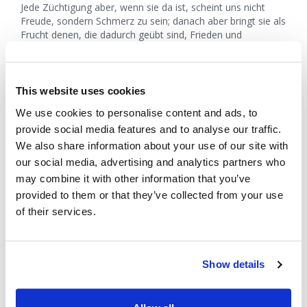
Jede Züchtigung aber, wenn sie da ist, scheint uns nicht
Freude, sondern Schmerz zu sein; danach aber bringt sie als
Frucht denen, die dadurch geübt sind, Frieden und
Gerechtigkeit. Darum stärkt die müden Hände und die
wankenden Knie und tut sichere Schritte mit euren Füßen,
dass nicht jemand strauchle wie ein Lahmer, sondern
vielmehr gesund werde. Jagt dem Frieden nach mit
This website uses cookies
jedermann und der Heiligung, ohne die niemand den Herrn
We use cookies to personalise content and ads, to
sehen wird, und seht darauf, dass nicht jemand Gottes
provide social media features and to analyse our traffic.
Gnade versäume; dass nicht etwa eine bittere Wurzel
aufwachse und Unfrieden anrichte und viele durch sie
We also share information about your use of our site with
verunreinigt werden (Hebräer 12, 11-15).
our social media, advertising and analytics partners who
may combine it with other information that you’ve
Wenn wir uns nach innen wenden und in unserem eigenen
provided to them or that they’ve collected from your use
privaten Schmerz schmoren, lassen wir das Heilmittel
of their services.
gegen Bitterkeit los. Es kann verlockend sein, unseren
Schmerz zu pflegen und uns selbst zu bemitleiden. Ich
erinnere mich, dass ich vor vielen Jahren stark
zurechtgewiesen wurde und mein erster Impuls darin
Show details
bestand, mich in der Tapete zu verstecken und zu denken,
dass ich mich einfach unauffällig verhalten und
zurückziehen werde
. Aber das ist nicht die beste Antwort.