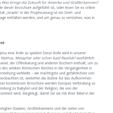
on
Was bringt die Zukunft für Amerika und Großbritannien?
 dieser Broschüre aufgeführt ist, oder lesen Sie es online
tät „Israels“ in der Prophezeiung ist ein Dreh- und
 Tage entfalten werden, und um genau zu verstehen, was in
eit
su eine Rolle zu spielen! Diese Rolle wird in unserer
 Mythos, Metapher oder schon bald Realität?
ausführlich
aniel, der Offenbarung und anderen Büchern enthüllt, um zu
 des antiken Römischen Reiches in der Vergangenheit in
erstehung verbleibt – die mächtigste und gefährlichste von
u beobachten ist, weiterhin die Bühne für das Aufkommen
eser kostenlosen Broschüre werden Europas Verbindung zu
ndung zu Babylon und der Religion, die von der
iert wird, dargelegt, damit Sie sie mit Ihrer Bibel in der
einigten Staaten, Großbritanniens und der vielen von