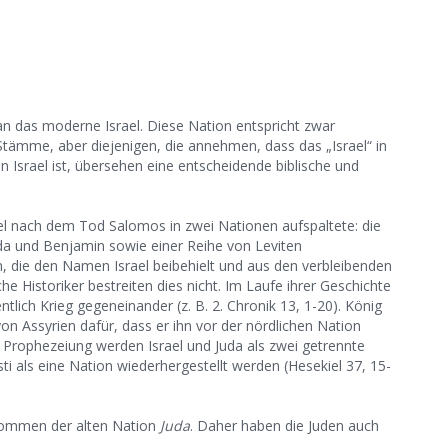
 an das moderne Israel. Diese Nation entspricht zwar
 Stämme, aber diejenigen, die annehmen, dass das „Israel“ in
 Israel ist, übersehen eine entscheidende biblische und
rael nach dem Tod Salomos in zwei Nationen aufspaltete: die
da und Benjamin sowie einer Reihe von Leviten
, die den Namen Israel beibehielt und aus den verbleibenden
e Historiker bestreiten dies nicht. Im Laufe ihrer Geschichte
tlich Krieg gegeneinander (z. B. 2. Chronik 13, 1-20). König
on Assyrien dafür, dass er ihn vor der nördlichen Nation
hen Prophezeiung werden Israel und Juda als zwei getrennte
ti als eine Nation wiederhergestellt werden (Hesekiel 37, 15-
hkommen der alten Nation
Juda
. Daher haben die Juden auch