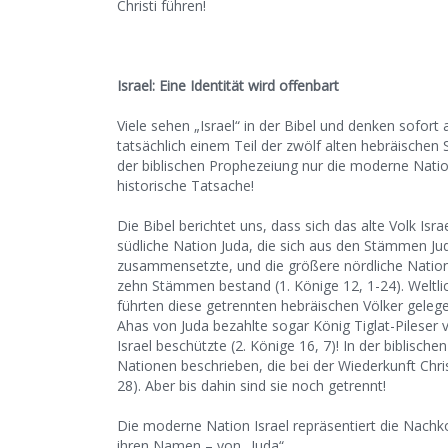
Christi führen!
Israel: Eine Identität wird offenbart
Viele sehen „Israel“ in der Bibel und denken sofort
tatsächlich einem Teil der zwölf alten hebräischen
der biblischen Prophezeiung nur die moderne Nation
historische Tatsache!
Die Bibel berichtet uns, dass sich das alte Volk Is
südliche Nation Juda, die sich aus den Stämmen Ju
zusammensetzte, und die größere nördliche Nation
zehn Stämmen bestand (1. Könige 12, 1-24). Weltlich
führten diese getrennten hebräischen Völker gelegen
Ahas von Juda bezahlte sogar König Tiglat-Pileser v
Israel beschützte (2. Könige 16, 7)! In der biblisc
Nationen beschrieben, die bei der Wiederkunft Chris
28). Aber bis dahin sind sie noch getrennt!
Die moderne Nation Israel repräsentiert die Nac
ihren Namen – von „Juda“.