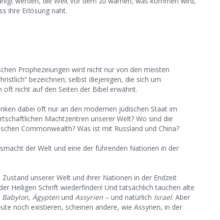
fähigt werden, die Welt vor dem zu warnen, was kommen wird,
s ihre Erlösung naht.
ischen Prophezeiungen wird nicht nur von den meisten
christlich“ bezeichnen; selbst diejenigen, die sich um
oft nicht auf den Seiten der Bibel erwähnt.
denken dabei oft nur an den modernen jüdischen Staat im
irtschaftlichen Machtzentren unserer Welt? Wo sind die
itischen Commonwealth? Was ist mit Russland und China?
ftsmacht der Welt und eine der führenden Nationen in der
n Zustand unserer Welt und ihrer Nationen in der Endzeit
der Heiligen Schrift wiederfinden! Und tatsächlich tauchen alte
e
Babylon, Ägypten
und
Assyrien
– und natürlich
Israel
. Aber
te noch existieren, scheinen andere, wie Assyrien, in der