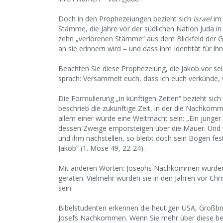
Doch in den Prophezeiungen bezieht sich
Israel
im 
Stämme, die Jahre vor der südlichen Nation Juda 
zehn „verlorenen Stämme“ aus dem Blickfeld der G
an sie erinnern wird – und dass ihre Identität für ih
Beachten Sie diese Prophezeiung, die Jakob vor s
sprach: Versammelt euch, dass ich euch verkünde, 
Die Formulierung „in künftigen Zeiten“ bezieht sich
beschrieb die zukünftige Zeit, in der die Nachkom
allem einer würde eine Weltmacht sein: „Ein junger
dessen Zweige emporsteigen über die Mauer. Und 
und ihm nachstellen, so bleibt doch sein Bogen fe
Jakob“ (1. Mose 49, 22-24).
Mit anderen Worten: Josephs Nachkommen würden n
geraten. Vielmehr würden sie in den Jahren vor Chri
sein.
Bibelstudenten erkennen die heutigen USA, Großbr
Josefs Nachkommen. Wenn Sie mehr über diese bem