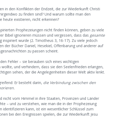
n in den Konflikten der Endzeit, die zur Wiederkunft Christi
e nirgendwo zu finden sind? Und warum sollte man den
 heute existieren, nicht erkennen?
pirierten Prophezeiungen nicht finden können, geben zu viele
ihrer Bibel ignorieren müssen und vergessen, dass das
gesamte
nspiriert wurde (2. Timotheus 3, 16-17). Zu viele jedoch
agen der Bücher Daniel, Hesekiel, Offenbarung und anderer auf
Tagesnachrichten zu passen scheint.
den Fehler – sie berauben sich eines wichtigen
 wollte, und verhindern, dass sie den Seelenfrieden erlangen,
chtigen sehen, der die Angelegenheiten dieser Welt aktiv lenkt.
reifend: Er besteht darin,
die Verbindung zwischen den
orieren.
ind nicht vom Himmel in ihre Staaten, Provinzen und Länder
chte – und zu verstehen, wie man die in der Prophezeiung
identifizieren kann, ist ein wesentlicher Schlüssel zum
onen bei den Ereignissen spielen, die zur Wiederkunft Jesu