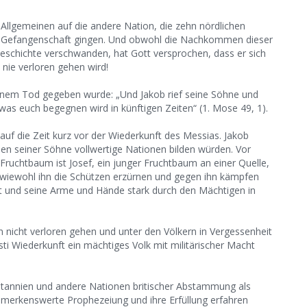
Allgemeinen auf die andere Nation, die zehn nördlichen
in Gefangenschaft gingen. Und obwohl die Nachkommen dieser
eschichte verschwanden, hat Gott versprochen, dass er sich
n nie verloren gehen wird!
einem Tod gegeben wurde: „Und Jakob rief seine Söhne und
was euch begegnen wird in künftigen Zeiten“ (1. Mose 49, 1).
 auf die Zeit kurz vor der Wiederkunft des Messias. Jakob
men seiner Söhne vollwertige Nationen bilden würden. Vor
 Fruchtbaum ist Josef, ein junger Fruchtbaum an einer Quelle,
wiewohl ihn die Schützen erzürnen und gegen ihn kämpfen
st und seine Arme und Hände stark durch den Mächtigen in
icht verloren gehen und unter den Völkern in Vergessenheit
sti Wiederkunft ein mächtiges Volk mit militärischer Macht
itannien und andere Nationen britischer Abstammung als
erkenswerte Prophezeiung und ihre Erfüllung erfahren