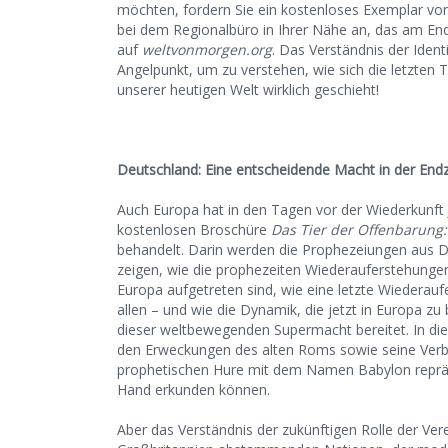
möchten, fordern Sie ein kostenloses Exemplar v
bei dem Regionalbüro in Ihrer Nähe an, das am Ende
auf
weltvonmorgen.org
. Das Verständnis der Identi
Angelpunkt, um zu verstehen, wie sich die letzten
unserer heutigen Welt wirklich geschieht!
Deutschland: Eine entscheidende Macht in der Endz
Auch Europa hat in den Tagen vor der Wiederkunft Je
kostenlosen Broschüre
Das Tier der Offenbarung:
behandelt. Darin werden die Prophezeiungen aus D
zeigen, wie die prophezeiten Wiederauferstehungen
Europa aufgetreten sind, wie eine letzte Wiederauf
allen – und wie die Dynamik, die jetzt in Europa z
dieser weltbewegenden Supermacht bereitet. In di
den Erweckungen des alten Roms sowie seine Verbi
prophetischen Hure mit dem Namen Babylon repräsent
Hand erkunden können.
Aber das Verständnis der zukünftigen Rolle der Ver