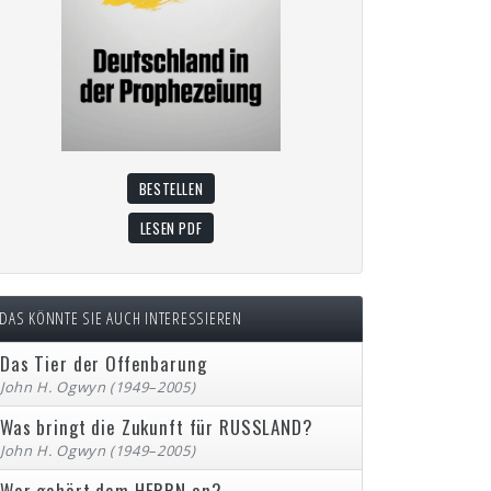
BESTELLEN
LESEN PDF
DAS KÖNNTE SIE AUCH INTERESSIEREN
Das Tier der Offenbarung
John H. Ogwyn (1949–2005)
Was bringt die Zukunft für RUSSLAND?
John H. Ogwyn (1949–2005)
Wer gehört dem HERRN an?