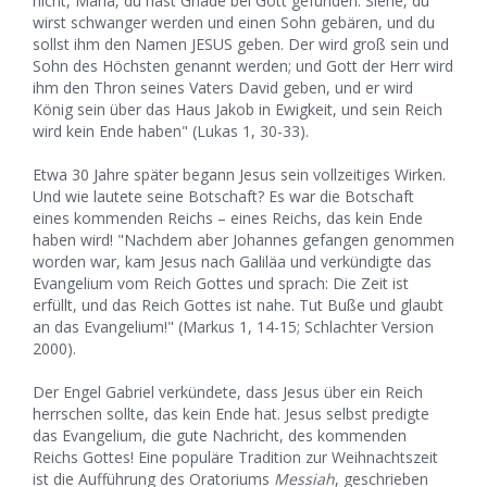
nicht, Maria, du hast Gnade bei Gott gefunden. Siehe, du
wirst schwanger werden und einen Sohn gebären, und du
sollst ihm den Namen JESUS geben. Der wird groß sein und
Sohn des Höchsten genannt werden; und Gott der Herr wird
ihm den Thron seines Vaters David geben, und er wird
König sein über das Haus Jakob in Ewigkeit, und sein Reich
wird kein Ende haben" (Lukas 1, 30-33).
Etwa 30 Jahre später begann Jesus sein vollzeitiges Wirken.
Und wie lautete seine Botschaft? Es war die Botschaft
eines kommenden Reichs – eines Reichs, das kein Ende
haben wird! "Nachdem aber Johannes gefangen genommen
worden war, kam Jesus nach Galiläa und verkündigte das
Evangelium vom Reich Gottes und sprach: Die Zeit ist
erfüllt, und das Reich Gottes ist nahe. Tut Buße und glaubt
an das Evangelium!" (Markus 1, 14-15; Schlachter Version
2000).
Der Engel Gabriel verkündete, dass Jesus über ein Reich
herrschen sollte, das kein Ende hat. Jesus selbst predigte
das Evangelium, die gute Nachricht, des kommenden
Reichs Gottes! Eine populäre Tradition zur Weihnachtszeit
ist die Aufführung des Oratoriums
Messiah
, geschrieben