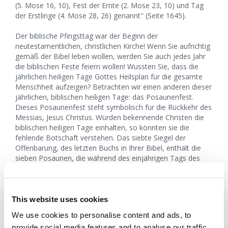
(5. Mose 16, 10), Fest der Ernte (2. Mose 23, 10) und Tag
der Erstlinge (4. Mose 28, 26) genannt" (Seite 1645).
Der biblische Pfingsttag war der Beginn der
neutestamentlichen, christlichen Kirche! Wenn Sie aufrichtig
gemäß der Bibel leben wollen, werden Sie auch jedes Jahr
die biblischen Feste feiern wollen! Wussten Sie, dass die
jährlichen heiligen Tage Gottes Heilsplan für die gesamte
Menschheit aufzeigen? Betrachten wir einen anderen dieser
jährlichen, biblischen heiligen Tage: das Posaunenfest.
Dieses Posaunenfest steht symbolisch für die Rückkehr des
Messias, Jesus Christus. Würden bekennende Christen die
biblischen heiligen Tage einhalten, so könnten sie die
fehlende Botschaft verstehen. Das siebte Siegel der
Offenbarung, des letzten Buchs in Ihrer Bibel, enthält die
sieben Posaunen, die während des einjährigen Tags des
Herrn erschallen werden. Und sie werden folgende große
Bekanntmachung verkünden, die die Regierungen der
Nationen dieser Erde erschüttern wird: "Und der siebente
Engel blies seine Posaune; und es erhoben sich große
This website uses cookies
Stimmen im Himmel, die sprachen: Es sind die Reiche der
We use cookies to personalise content and ads, to
Welt unseres Herrn und seines Christus geworden, und er
provide social media features and to analyse our traffic.