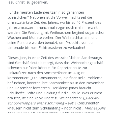
Jesu Christi zu gedenken.
Für die meisten Ladenbesitzer in so genannten
„christlichen" Nationen ist die Vorweihnachtszeit die
umsatzstärkste Zeit des Jahres, wo bis zu 40 Prozent des
Jahresumsatzes – manchmal sogar noch mehr – erzielt
werden. Die Werbung mit Weihnachten beginnt sogar schon
Wochen und Monate vorher. Der Weihnachtsmann und
seine Rentiere werden benutzt, um Produkte von der
Limonade bis zum Elektrorasierer zu verkaufen!
Dieses Jahr, in einer Zeit des wirtschaftlichen Abschwungs
sind Geschäftsleute besorgt, dass das Weihnachtsgeschäft
schwach ausfallen könnte. Ein Reporter hatte zur
Einkaufszeit nach den Sommerferien im August
kommentiert: „Die Konsumenten, die finanzielle Probleme
befürchten, könnten ihre Sparsamkeit bis in den November
und Dezember fortsetzen. Der kleine Jonas braucht
Schulhefte, Stifte und Kleidung für die Schule. Was er nicht
braucht, ist eine Xbox Kinect zu Weihnachten" („
Back-to-
school-shoppers aren’t scrimping – yet
" [Konsumenten
knausern nicht zum Schulanfang – noch nicht],
Minneapolis