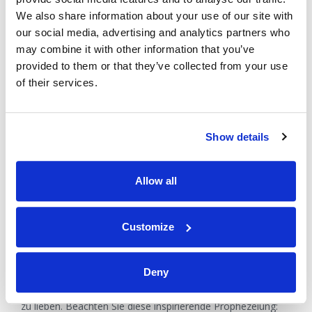
wird regieren von Ewigkeit zu Ewigkeit" (Offenbarung 11,
15)!
We also share information about your use of our site with
our social media, advertising and analytics partners who
may combine it with other information that you’ve
provided to them or that they’ve collected from your use
of their services.
Show details
Wir freuen uns alle auf diese Zeit und ich bitte Sie
Allow all
innständig, wenn Sie nicht bereits Christi Anweisungen
folgen, dass Sie beten: "Dein Reich komme"! Der einzige
Weg, wie die Welt jemals einen dauerhaften Frieden unter
Customize
den Nationen erleben wird, ist dadurch, dass Christus
diesen Weltfrieden herbeiführt und die Nationen lehrt, wie
man Frieden stiftet. Die Welt muss den Weg des Friedens
Deny
erst lernen. Christus und die Heiligen werden die Nationen
umerziehen und ihnen beibringen, Gott und ihren Nächsten
zu lieben. Beachten Sie diese inspirierende Prophezeiung: