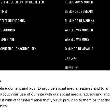
STENLOSE LITERATUR BESTELLEN
TOMORROW'S WORLD
TIKEL
LE MONDE DE DEMAIN
BELFERNLEHRGANG
EL MUNDO DE MAÑANA
ROSCHÜREN
WERELD VAN MORGEN
OMMENTARE
WERELD VAN MORE
OPHETISCHE NACHRICHTEN
O MUNDO DE AMANHÃ
عالم الغد
未来世界
עולם המחר
s
कल का विश्व
ise content and ads, to provide social media features and to anal
about your use of our site with our social media, advertising and
МИР ЗАВТРА
t with other information that you’ve provided to them or that the
DUNIA WA KESHO
ices.