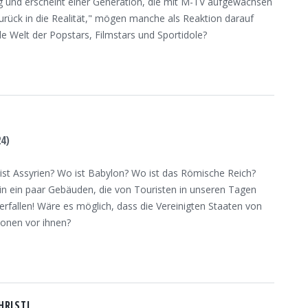
g und erscheint einer Generation, die mit M-TV aufgewachsen
urück in die Realität," mögen manche als Reaktion darauf
rnde Welt der Popstars, Filmstars und Sportidole?
24)
ist Assyrien? Wo ist Babylon? Wo ist das Römische Reich?
 in ein paar Gebäuden, die von Touristen in unseren Tagen
rfallen! Wäre es möglich, dass die Vereinigten Staaten von
ionen vor ihnen?
HRISTI