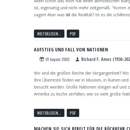
Allein schon das Wort hat einen altmodischen Klan
ist, eigenartig und nicht mehr zeitgemäß. "Komm z
sagen! Aber was
ist
die Realität? Ist es die schille
WEITERLESEN...
PDF
AUFSTIEG UND FALL VON NATIONEN
01 August 2002
Richard F. Ames (1936-20
Wo sind die großen Reiche der Vergangenheit? Wo 
Ihre Überreste finden wir in Museen, in Ruinen und
besucht werden. Große Nationen steigen auf und ze
Amerika zu Asche zerfallen, wie so viele große Nat
WEITERLESEN...
PDF
MACHEN SIE SICH BEREIT FÜR DIE RÜCKKEHR C