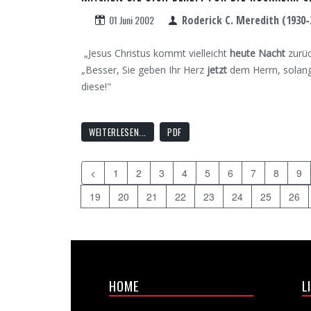
01 Juni 2002
Roderick C. Meredith (1930-
„Jesus Christus kommt vielleicht
heute Nacht
zurüc
„Besser, Sie geben Ihr Herz
jetzt
dem Herrn, solange
diese!"
WEITERLESEN...
PDF
<
1
2
3
4
5
6
7
8
9
19
20
21
22
23
24
25
26
HOME
L