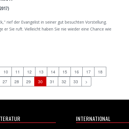
2017)
k," rief der Evangelist in seiner gut besuchten Vorstellung.
 er Sie ruft. Vielleicht haben Sie nie wieder eine Chance wie
10
11
12
13
14
15
16
17
18
27
28
29
30
31
32
33
>
ITERATUR
INTERNATIONAL