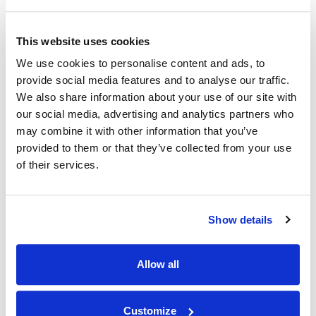
This website uses cookies
We use cookies to personalise content and ads, to
provide social media features and to analyse our traffic.
We also share information about your use of our site with
RÜCKGANG DER ZITRUSERNTE IN FLORIDA
our social media, advertising and analytics partners who
may combine it with other information that you’ve
16 Dezember 2019
Nachrichtenredaktion
provided to them or that they’ve collected from your use
of their services.
Florida produziert
70 Prozent der Zitrusfrüchte in den USA
—es ist der weltweit größte Grapefruitproduzent und nach
Brasilien der zweitgrößte Orangensaftproduzent. Florida
produziert in den meisten Erntezeiten 90 Prozent des
Show details
amerikanischen Orangensafts.
Allow all
WEITERLESEN...
Customize