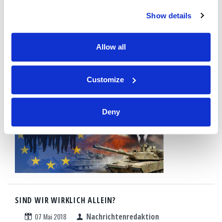
manchen als "Europas Führungsfigur" bezeichnet
(
Deutsche Welle
, 16. März 2018). Aus seiner wachsenden
Show details
Machtposition heraus hat er eine neue "10-Nationen-
Koalition der Willigen" geschaffen, um die europäische
Allow all
Verteidigungsinitiative anzuführen
Customize
WEITERLESEN...
Deny
SIND WIR WIRKLICH ALLEIN?
07 Mai 2018
Nachrichtenredaktion