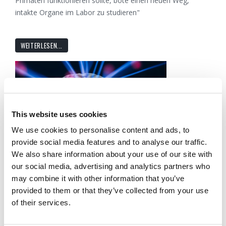
Primaten funktionieren sollte, böte einen neuen Weg,
intakte Organe im Labor zu studieren"
WEITERLESEN...
This website uses cookies
We use cookies to personalise content and ads, to
provide social media features and to analyse our traffic.
We also share information about your use of our site with
FRANZOSEN DRÄNGEN AUF EINE
our social media, advertising and analytics partners who
VERTEIDIGUNGSSTREITMACHT AUS ZEHN NATIONEN
may combine it with other information that you’ve
provided to them or that they’ve collected from your use
11 Mai 2018
Nachrichtenredaktion
of their services.
Der französische Präsident Emmanuel Macron wird von