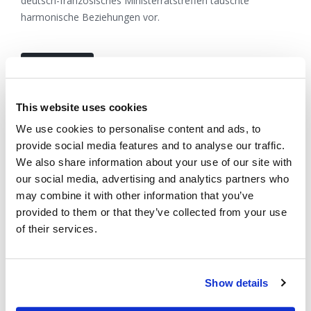
deutsch-französisches Ministerratstreffen täuschte
harmonische Beziehungen vor.
WEITERLESEN...
This website uses cookies
We use cookies to personalise content and ads, to
provide social media features and to analyse our traffic.
We also share information about your use of our site with
our social media, advertising and analytics partners who
may combine it with other information that you’ve
provided to them or that they’ve collected from your use
DER KILLER, DEN WIR IGNORIEREN
of their services.
07 Juni 2021
Nachrichtenredaktion
Seit Beginn der Pandemie wurden weltweit mehr als 3,5
Show details
Millionen Todesfälle im Zusammenhang mit COVID-19