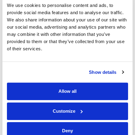
AUSTRALISCHER COUNTDOWN BIS ZUM „TAG NULL“
We use cookies to personalise content and ads, to
provide social media features and to analyse our traffic.
04 November 2019
Nachrichtenredaktion
We also share information about your use of our site with
our social media, advertising and analytics partners who
Städte im Norden von New South Wales und im Süden von
may combine it with other information that you’ve
Queensland befinden sich inmitten einer der
provided to them or that they’ve collected from your use
verheerendsten Dürren Australiens (
Reuters
, 27. September
of their services.
2019). Viele Städte zählen jetzt bis zum „Tag Null“ - zu dem
Tag, an dem jeder Stadt das Wasser ausgeht.
Show details
WEITERLESEN...
Allow all
Customize
Deny