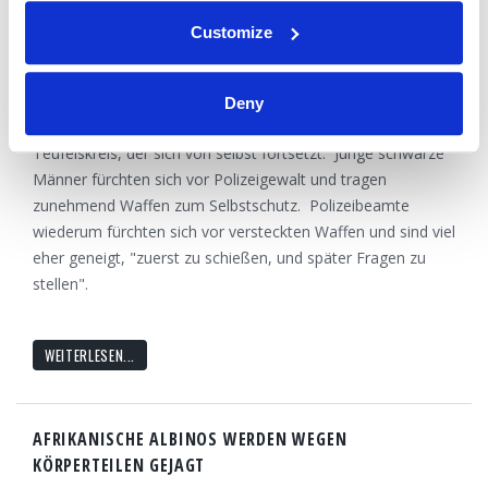
18 Juli 2016
Nachrichtenredaktion
Customize
Das kürzliche Erschießen von jungen, schwarzen Männern
durch die US-Polizei in Routinesituationen hat Emotionen
Deny
und Hass hochkochen lassen und führte zu einem
Teufelskreis, der sich von selbst fortsetzt. Junge schwarze
Männer fürchten sich vor Polizeigewalt und tragen
zunehmend Waffen zum Selbstschutz. Polizeibeamte
wiederum fürchten sich vor versteckten Waffen und sind viel
eher geneigt, "zuerst zu schießen, und später Fragen zu
stellen".
WEITERLESEN...
AFRIKANISCHE ALBINOS WERDEN WEGEN
KÖRPERTEILEN GEJAGT