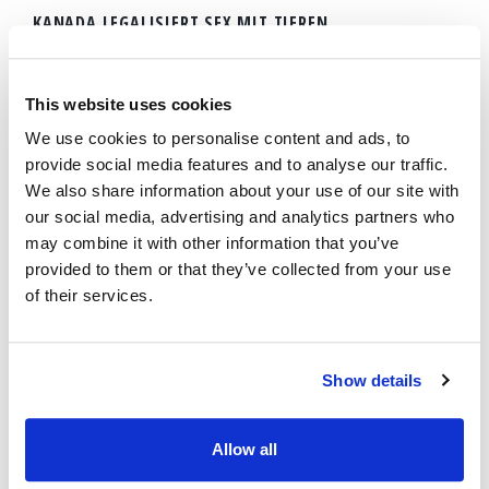
KANADA LEGALISIERT SEX MIT TIEREN
20 Juli 2016
Nachrichtenredaktion
This website uses cookies
"Kanadas höchster Gerichtshof hat gerade entschieden,
dass manche sexuelle Handlungen zwischen Menschen und
We use cookies to personalise content and ads, to
Tieren legal sind" (
Breitbart.com
, 16. Juli 2016). Auch wenn
provide social media features and to analyse our traffic.
die Handlungen, die in diesem Fall gutgeheißen wurden,
We also share information about your use of our site with
begrenzt sind, machen sich Gegner Sorgen über den
our social media, advertising and analytics partners who
Missbrauch von Tieren und Menschen, der durch diese
may combine it with other information that you’ve
Entscheidung ausgelöst werden könnte (
ebenda
). Seit
provided to them or that they’ve collected from your use
Tausenden von Jahren hat die Bibel diese pervertierten
of their services.
Handlungen verurteilt und sie als "Gräuel" bezeichnet
Show details
WEITERLESEN...
Allow all
FURCHT, HASS UND TOD