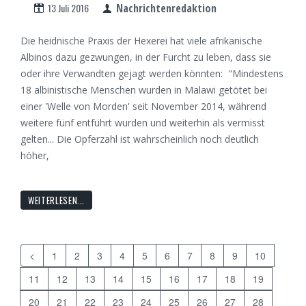
13 Juli 2016
Nachrichtenredaktion
Die heidnische Praxis der Hexerei hat viele afrikanische
Albinos dazu gezwungen, in der Furcht zu leben, dass sie
oder ihre Verwandten gejagt werden könnten: "Mindestens
18 albinistische Menschen wurden in Malawi getötet bei
einer 'Welle von Morden' seit November 2014, während
weitere fünf entführt wurden und weiterhin als vermisst
gelten... Die Opferzahl ist wahrscheinlich noch deutlich
höher,
WEITERLESEN...
<
1
2
3
4
5
6
7
8
9
10
11
12
13
14
15
16
17
18
19
20
21
22
23
24
25
26
27
28