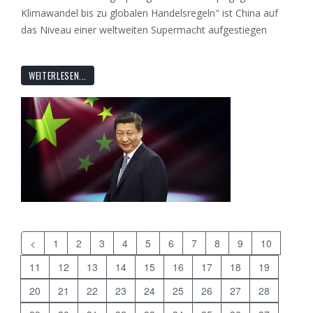
Klimawandel bis zu globalen Handelsregeln" ist China auf
das Niveau einer weltweiten Supermacht aufgestiegen
WEITERLESEN...
<
1
2
3
4
5
6
7
8
9
10
11
12
13
14
15
16
17
18
19
20
21
22
23
24
25
26
27
28