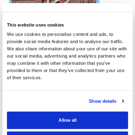
This website uses cookies
We use cookies to personalise content and ads, to
provide social media features and to analyse our traffic.
WIRD DIE MENSCHHEIT SICH SELBST VERNICHTEN?
We also share information about your use of our site with
our social media, advertising and analytics partners who
23 März 2018
Nachrichtenredaktion
may combine it with other information that you’ve
provided to them or that they’ve collected from your use
Während regionale und globale Spannungen ansteigen gibt
of their services.
es eine wachsende Sorge, dass die Menschheit sich selbst
durch einen Atomkrieg auslöschen könnte. In einem
kürzlichen Interview kommentierte SpaceX- und Tesla-
Gründer Elon Musk: "Die Menschen müssen die
Show details
Kolonisierung des Mars zu einer Priorität machen, damit die
Spezies im Fall eines dritten Weltkriegs erhalten bleiben
Allow all
kann...